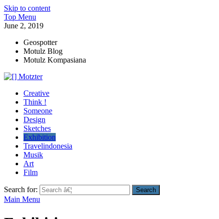
Skip to content
Top Menu
June 2, 2019
Geospotter
Motulz Blog
Motulz Kompasiana
[] Motzter
Cerita Ide Kreatif
Creative
Think !
Someone
Design
Sketches
Exhibition
Travelindonesia
Musik
Art
Film
Search for:
Main Menu