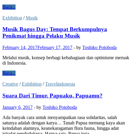
Baca...
Exhibition
/
Musik
Musik Bagus Day: Tempat Berkumpulnya
Penikmat hingga Pelaku Musik
February 14, 2017
February 17, 2017
-
by
Toshiko Potoboda
Melalui musik, konsep berbagi kebahagiaan dan optimisme meruak
di Indonesia.
Baca...
Creative
/
Exhibition
/
Travelindonesia
Suara Dari Timur, Papuaku, Papuamu?
January 6, 2017
-
by
Toshiko Potoboda
Ada banyak cara untuk menyampaikan rasa solidaritas, salah
satunya adalah dengan karya… Tanah Papua memang kaya akan
keindahan alamnya, keanekaragaman flora fauna, hingga adat
istiadat penduduknya. Hanya saja, Papua juga …