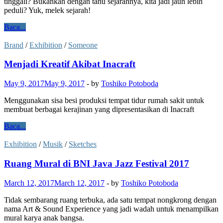
tinggali? Bukankah dengan tahu sejarahnya, kita jadi jauh lebih
peduli? Yuk, melek sejarah!
Baca...
Brand
/
Exhibition
/
Someone
Menjadi Kreatif Akibat Inacraft
May 9, 2017
May 9, 2017
-
by
Toshiko Potoboda
Menggunakan sisa besi produksi tempat tidur rumah sakit untuk
membuat berbagai kerajinan yang dipresentasikan di Inacraft
Baca...
Exhibition
/
Musik
/
Sketches
Ruang Mural di BNI Java Jazz Festival 2017
March 12, 2017
March 12, 2017
-
by
Toshiko Potoboda
Tidak sembarang ruang terbuka, ada satu tempat nongkrong dengan
nama Art & Sound Experience yang jadi wadah untuk menampilkan
mural karya anak bangsa.