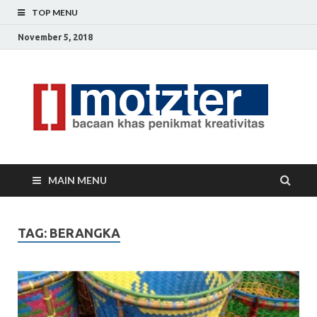
TOP MENU
November 5, 2018
[]
Ceri
Ide
M
Krea
MAIN MENU
TAG: BERANGKA