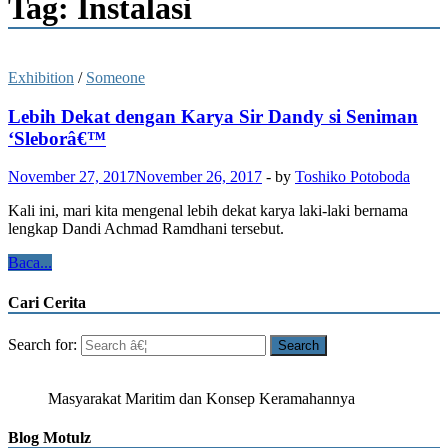
Tag: Instalasi
Exhibition
/
Someone
Lebih Dekat dengan Karya Sir Dandy si Seniman
‘Sleborâ€™
November 27, 2017
November 26, 2017
-
by
Toshiko Potoboda
Kali ini, mari kita mengenal lebih dekat karya laki-laki bernama
lengkap Dandi Achmad Ramdhani tersebut.
Baca...
Cari Cerita
Search for:
Masyarakat Maritim dan Konsep Keramahannya
Blog Motulz