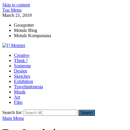
Skip to content
Top Menu
March 21, 2019
Geospotter
Motulz Blog
Motulz Kompasiana
[] Motzter
Cerita Ide Kreatif
Creative
Think !
Someone
Design
Sketches
Exhibition
Travelindonesia
Musik
Art
Film
Search for:
Main Menu