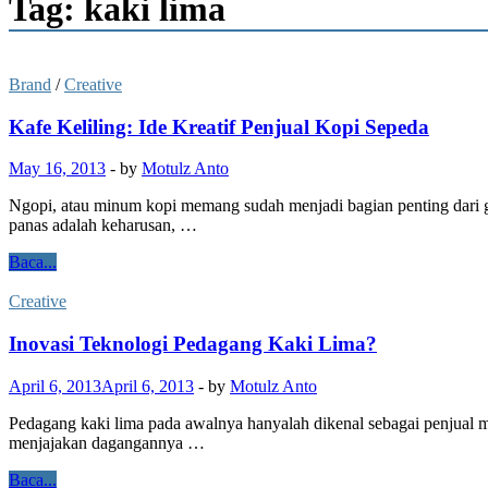
Tag: kaki lima
Brand
/
Creative
Kafe Keliling: Ide Kreatif Penjual Kopi Sepeda
May 16, 2013
-
by
Motulz Anto
Ngopi, atau minum kopi memang sudah menjadi bagian penting dari g
panas adalah keharusan, …
Baca...
Creative
Inovasi Teknologi Pedagang Kaki Lima?
April 6, 2013
April 6, 2013
-
by
Motulz Anto
Pedagang kaki lima pada awalnya hanyalah dikenal sebagai penjual 
menjajakan dagangannya …
Baca...