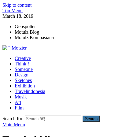
Skip to content
Top Menu
March 18, 2019
Geospotter
Motulz Blog
Motulz Kompasiana
[] Motzter
Cerita Ide Kreatif
Creative
Think !
Someone
Design
Sketches
Exhibition
Travelindonesia
Musik
Art
Film
Search for:
Main Menu