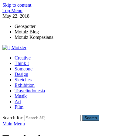
Skip to content
Top Menu
May 22, 2018
Geospotter
Motulz Blog
Motulz Kompasiana
[] Motzter
Cerita Ide Kreatif
Creative
Think !
Someone
Design
Sketches
Exhibition
Travelindonesia
Musik
Art
Film
Search for:
Main Menu