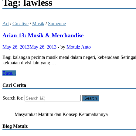
Tag: lawless
Art
/
Creative
/
Musik
/
Someone
Arian 13: Musik & Merchandise
May 26, 2013
May 26, 2013
-
by
Motulz Anto
Bagi kalangan pecinta musik metal dalam negeri, keberadaan Seringa
kekuatan divisi lain yang …
Baca...
Cari Cerita
Search for:
Masyarakat Maritim dan Konsep Keramahannya
Blog Motulz