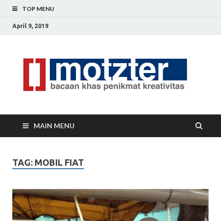
TOP MENU
April 9, 2019
[]
Ceri
Ide
M
Krea
MAIN MENU
TAG: MOBIL FIAT