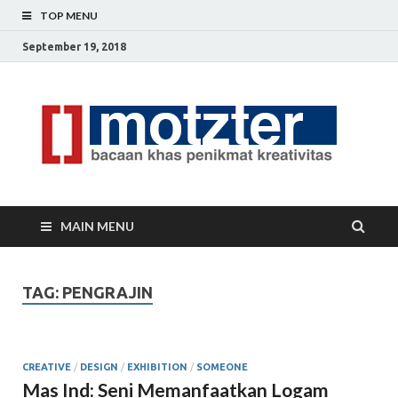
TOP MENU
September 19, 2018
[]
Ceri
Ide
M
Krea
MAIN MENU
TAG: PENGRAJIN
CREATIVE
/
DESIGN
/
EXHIBITION
/
SOMEONE
Mas Ind: Seni Memanfaatkan Logam