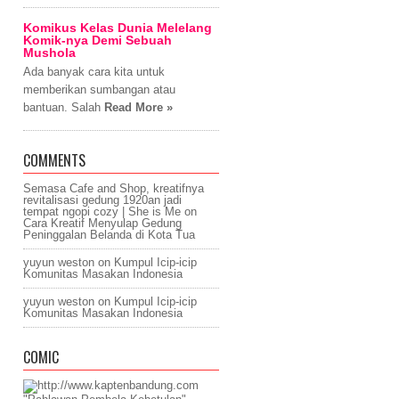
Komikus Kelas Dunia Melelang
Komik-nya Demi Sebuah
Mushola
Ada banyak cara kita untuk
memberikan sumbangan atau
bantuan. Salah
Read More »
COMMENTS
Semasa Cafe and Shop, kreatifnya
revitalisasi gedung 1920an jadi
tempat ngopi cozy | She is Me
on
Cara Kreatif Menyulap Gedung
Peninggalan Belanda di Kota Tua
yuyun weston
on
Kumpul Icip-icip
Komunitas Masakan Indonesia
yuyun weston
on
Kumpul Icip-icip
Komunitas Masakan Indonesia
COMIC