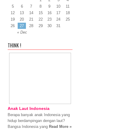
5
6
7
8
9
10
11
12
13
14
15
16
17
18
19
20
21
22
23
24
25
26
27
28
29
30
31
« Dec
THINK !
Anak Laut Indonesia
Berapa banyak anak Indonesia yang
hidup berdampingan dengan laut?
Bangsa Indonesia yang
Read More »