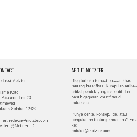
ONTACT
ABOUT MOTZTER
edaksi Motzter
Blog terbuka tempat bacaan khas
tentang kreatifitas. Kumpulan artikel-
artikel pendek yang inspiratif dan
isma Koto
penuh gagasan kreatifitas di
l. Abuserin I no 20
Indonesia.
atmawati
akarta Selatan 12420
Punya cerita, konsep, ide, atau
pengalaman tentang kreatifitas? Ema
mail: redaksi@motzter.com
ke:
witter: @Motzter_ID
redaksi@motzter.com