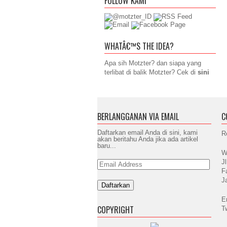
FOLLOW KAMI
WHATÂ€™S THE IDEA?
Apa sih Motzter? dan siapa yang
terlibat di balik Motzter? Cek di
sini
BERLANGGANAN VIA EMAIL
C
Daftarkan email Anda di sini, kami
R
akan beritahu Anda jika ada artikel
baru...
W
J
Email
Address
F
J
E
COPYRIGHT
T