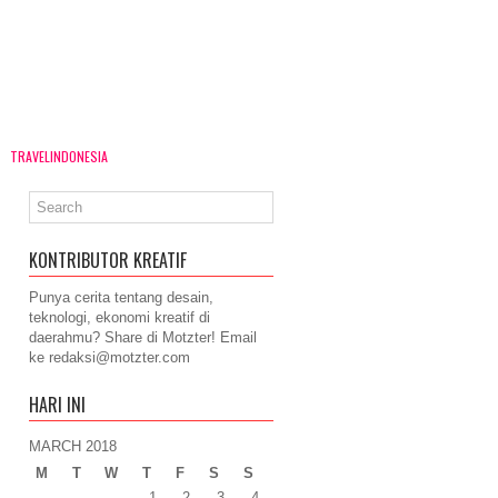
TRAVELINDONESIA
KONTRIBUTOR KREATIF
Punya cerita tentang desain,
teknologi, ekonomi kreatif di
daerahmu? Share di Motzter! Email
ke
redaksi@motzter.com
HARI INI
MARCH 2018
M
T
W
T
F
S
S
1
2
3
4