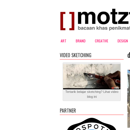
ART
BRAND
CREATIVE
DESIGN
d
VIDEO SKETCHING
Tertarik belajar sketching? Lihat video
blog ini
PARTNER