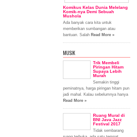
Komikus Kelas Dunia Melelang
Komik-nya Demi Sebuah
Mushola
Ada banyak cara kita untuk
memberikan sumbangan atau
bantuan. Salah
Read More »
MUSIK
Trik Membeli
Piringan Hitam
Supaya Lebih
Murah
Semakin tinggi
peminatnya, harga piringan hitam pun
jadi mahal. Kalau sebelumnya hanya
Read More »
Ruang Mural di
BNI Java Jazz
Festival 2017
Tidak sembarang
ruang terbuka, ada satu tempat