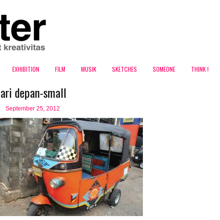
EXHIBITION
FILM
MUSIK
SKETCHES
SOMEONE
THINK !
ari depan-small
September 25, 2012