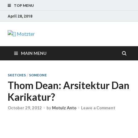
TOP MENU
April 28, 2018
[] Motzter
Cerita Ide Kreatif
MAIN MENU
SKETCHES
/
SOMEONE
Thom Dean: Arsitektur Dan
Karikatur?
October 29, 2012
-
by
Motulz Anto
-
Leave a Comment