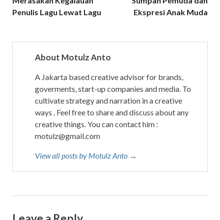
Merasakan Kegalauan
Sumpah Pemuda dan
Penulis Lagu Lewat Lagu
Ekspresi Anak Muda
i
n
n
e
About Motulz Anto
w
w
A Jakarta based creative advisor for brands,
i
goverments, start-up companies and media. To
n
cultivate strategy and narration in a creative
d
ways . Feel free to share and discuss about any
o
creative things. You can contact him :
w
motulz@gmail.com
)
View all posts by Motulz Anto →
Leave a Reply