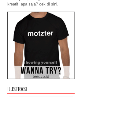
kreatif, apa saja? cek
di sini..
ILUSTRASI