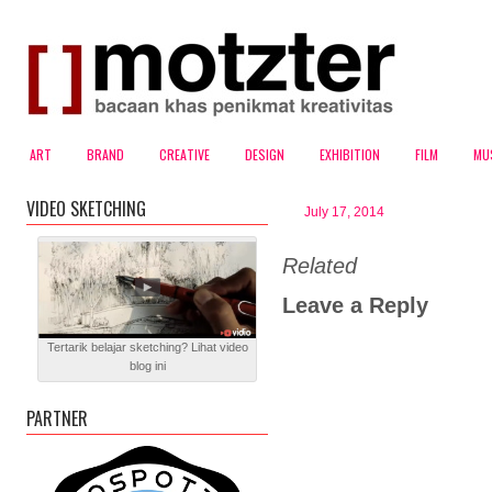
ART
BRAND
CREATIVE
DESIGN
EXHIBITION
FILM
MU
VIDEO SKETCHING
July 17, 2014
Related
Leave a Reply
Tertarik belajar sketching? Lihat video
blog ini
PARTNER