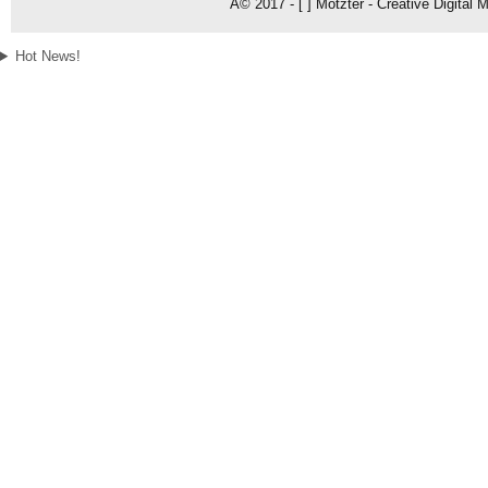
Â© 2017 - [ ] Motzter - Creative Digital
Hot News!