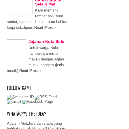
Selain Mal
Kafe memang
tempat asik buat
santai, ngobrol, diskusi, atau bahkan
kerja sekalipun.
Read More »
Jajanan Kota Solo
Untuk warga Solo,
nampaknya rumah
makan dengan sajian
musik langgam (jenis
musik)
Read More »
FOLLOW KAMI
WHATÂ€™S THE IDEA?
Apa sih Motzter? dan siapa yang
terlibat di balik Motzter? Cek di
sini