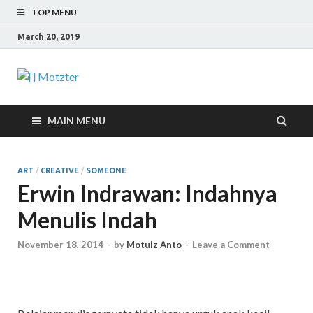
TOP MENU
March 20, 2019
[] Motzter
Cerita Ide Kreatif
MAIN MENU
ART
/
CREATIVE
/
SOMEONE
Erwin Indrawan: Indahnya
Menulis Indah
November 18, 2014
-
by
Motulz Anto
-
Leave a Comment