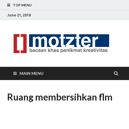
TOP MENU
June 21, 2018
[]
Ceri
Ide
M
Krea
MAIN MENU
Ruang membersihkan flm