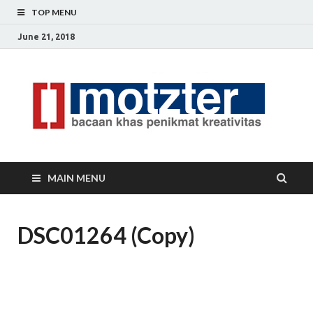
TOP MENU
June 21, 2018
[]
Ceri
Ide
M
Krea
MAIN MENU
DSC01264 (Copy)