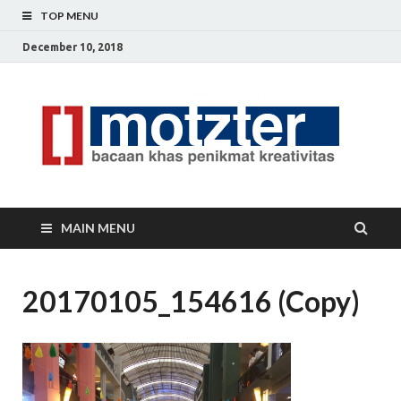
TOP MENU
December 10, 2018
[]
Ceri
Ide
M
Krea
MAIN MENU
20170105_154616 (Copy)