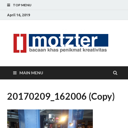
TOP MENU
April 16, 2019
[]
Ceri
Ide
M
Krea
MAIN MENU
20170209_162006 (Copy)