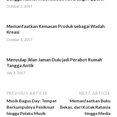
n
i
i
e
w
n
n
n
n
)
October 2, 2017
e
n
n
s
w
e
e
i
w
w
w
n
i
w
w
n
n
i
i
e
d
n
n
w
Memanfaatkan Kemasan Produk sebagai Wadah
o
d
d
w
w
o
o
i
Kreasi
)
w
w
n
)
)
d
October 1, 2017
o
w
)
Menyulap Iklan Jaman Dulu jadi Perabot Rumah
Tangga Antik
July 3, 2017
PREVIOUS ARTICLE
NEXT ARTICLE
Musik Bagus Day: Tempat
Memanfaatkan Buku
Berkumpulnya Penikmat
Bekas, dari Kotak Rahasia
hingga Pelaku Musik
hingga Media