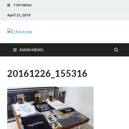
TOP MENU
April 21, 2019
[] Motzter
Cerita Ide Kreatif
MAIN MENU
20161226_155316