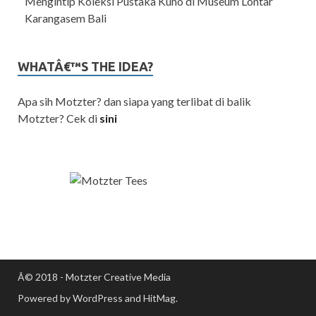
Mengintip Koleksi Pustaka Kuno di Museum Lontar
Karangasem Bali
WHATÂ€™S THE IDEA?
Apa sih Motzter? dan siapa yang terlibat di balik
Motzter? Cek di
sini
Â© 2018 - Motzter Creative Media
Powered by WordPress and HitMag.