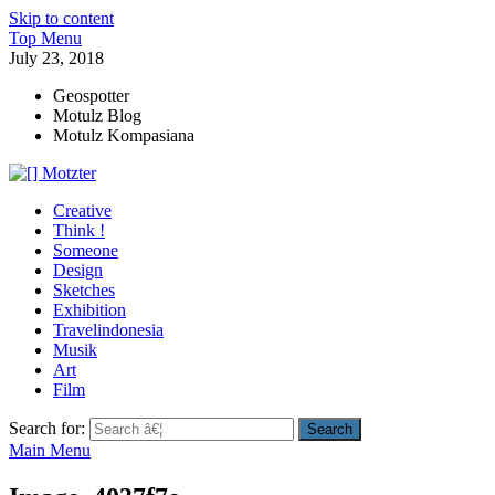
Skip to content
Top Menu
July 23, 2018
Geospotter
Motulz Blog
Motulz Kompasiana
[] Motzter
Cerita Ide Kreatif
Creative
Think !
Someone
Design
Sketches
Exhibition
Travelindonesia
Musik
Art
Film
Search for:
Main Menu