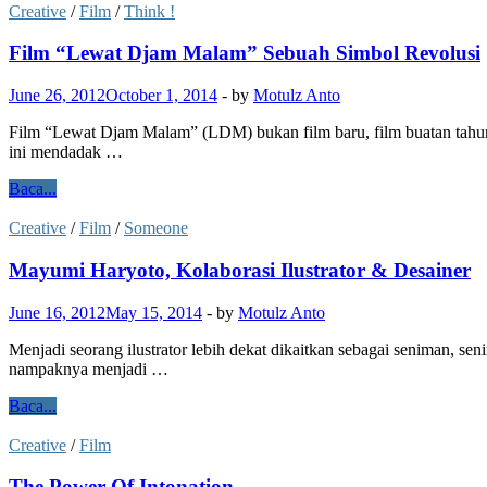
Creative
/
Film
/
Think !
Film “Lewat Djam Malam” Sebuah Simbol Revolusi
June 26, 2012
October 1, 2014
-
by
Motulz Anto
Film “Lewat Djam Malam” (LDM) bukan film baru, film buatan tahun 
ini mendadak …
Baca...
Creative
/
Film
/
Someone
Mayumi Haryoto, Kolaborasi Ilustrator & Desainer
June 16, 2012
May 15, 2014
-
by
Motulz Anto
Menjadi seorang ilustrator lebih dekat dikaitkan sebagai seniman, s
nampaknya menjadi …
Baca...
Creative
/
Film
The Power Of Intonation