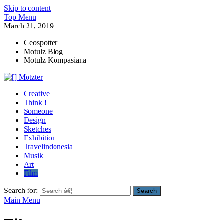
Skip to content
Top Menu
March 21, 2019
Geospotter
Motulz Blog
Motulz Kompasiana
[] Motzter
Cerita Ide Kreatif
Creative
Think !
Someone
Design
Sketches
Exhibition
Travelindonesia
Musik
Art
Film
Search for:
Main Menu