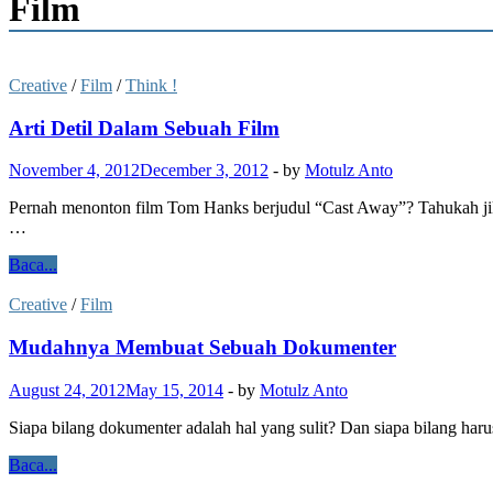
Film
Creative
/
Film
/
Think !
Arti Detil Dalam Sebuah Film
November 4, 2012
December 3, 2012
-
by
Motulz Anto
Pernah menonton film Tom Hanks berjudul “Cast Away”? Tahukah jika f
…
Baca...
Creative
/
Film
Mudahnya Membuat Sebuah Dokumenter
August 24, 2012
May 15, 2014
-
by
Motulz Anto
Siapa bilang dokumenter adalah hal yang sulit? Dan siapa bilang haru
Baca...