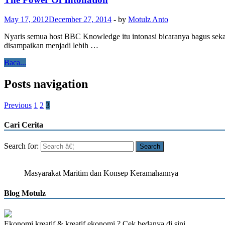
May 17, 2012
December 27, 2014
-
by
Motulz Anto
Nyaris semua host BBC Knowledge itu intonasi bicaranya bagus sekal
disampaikan menjadi lebih …
Baca...
Posts navigation
Previous
1
2
3
Cari Cerita
Search for:
Masyarakat Maritim dan Konsep Keramahannya
Blog Motulz
Ekonomi kreatif & kreatif ekonomi ? Cek bedanya
di sini..