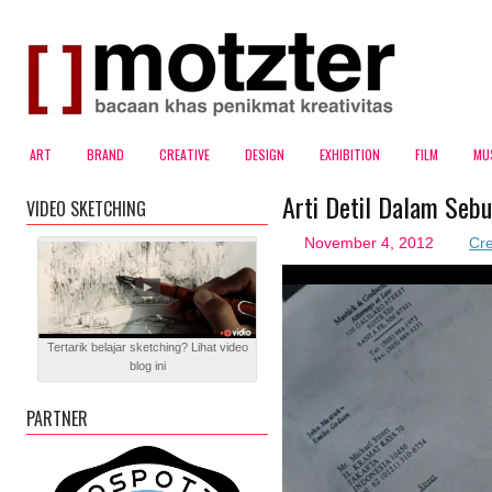
ART
BRAND
CREATIVE
DESIGN
EXHIBITION
FILM
MU
Arti Detil Dalam Sebu
VIDEO SKETCHING
November 4, 2012
Cre
Tertarik belajar sketching? Lihat video
blog ini
PARTNER