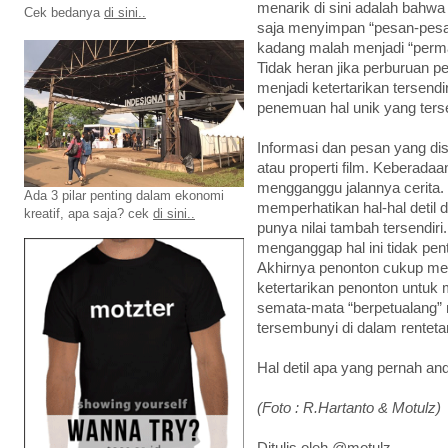
menarik di sini adalah bahwa
Cek bedanya
di sini..
saja menyimpan “pesan-pesa
kadang malah menjadi “permai
Tidak heran jika perburuan pe
menjadi ketertarikan tersend
penemuan hal unik yang ters
Informasi dan pesan yang disi
atau properti film. Keberad
mengganggu jalannya cerita.
Ada 3 pilar penting dalam ekonomi
memperhatikan hal-hal detil di
kreatif, apa saja? cek
di sini..
punya nilai tambah tersendiri
menganggap hal ini tidak pe
Akhirnya penonton cukup meni
ketertarikan penonton untuk m
semata-mata “berpetualang” m
tersembunyi di dalam rentet
Hal detil apa yang pernah an
(Foto : R.Hartanto & Motulz)