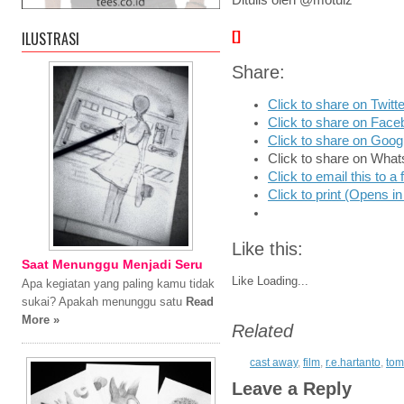
Ditulis oleh @motulz
ILUSTRASI
[]
Share:
Click to share on Twit
Click to share on Fac
Click to share on Goo
Click to share on Wha
Click to email this to 
Click to print (Opens 
Like this:
Saat Menunggu Menjadi Seru
Like
Loading...
Apa kegiatan yang paling kamu tidak
sukai? Apakah menunggu satu
Read
More »
Related
cast away
,
film
,
r.e.hartanto
,
tom
Leave a Reply