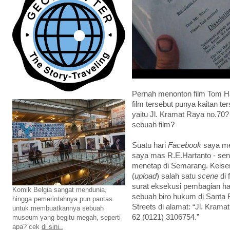
Pernah menonton film Tom H
film tersebut punya kaitan te
yaitu Jl. Kramat Raya no.70?
sebuah film?
Suatu hari
Facebook
saya me
saya mas R.E.Hartanto - seni
menetap di Semarang. Keise
(
upload
) salah satu
scene
di 
surat eksekusi pembagian har
Komik Belgia sangat mendunia,
sebuah biro hukum di Santa 
hingga pemerintahnya pun pantas
Streets di alamat: “Jl. Krama
untuk membuatkannya sebuah
62 (0121) 3106754.”
museum yang begitu megah, seperti
apa? cek
di sini..