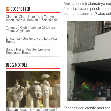
Melihat bentuk alamatnya nam
GEOSPOTTER
Jakarta, kecuali penulisan 
alamat tersebut asli? atau s
Xiamen, Cina : Kota Yang Ternyata
Indah, Bersih, Bahkan Tidak Berisik
Terkesan Oleh Indahnya â€œKota
Tehâ€ Wuyishan
Lincah dan Gesitnya Kora-kora Asal
Banda
Banda Neira, Miniatur Eropa di
Kepulauan Banda
BLOG MOTULZ
Terlepas dari otentik atau ti
Ekonomi kreatif & kreatif ekonomi ?