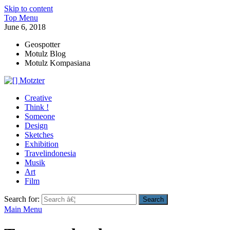
Skip to content
Top Menu
June 6, 2018
Geospotter
Motulz Blog
Motulz Kompasiana
[] Motzter
Cerita Ide Kreatif
Creative
Think !
Someone
Design
Sketches
Exhibition
Travelindonesia
Musik
Art
Film
Search for:
Main Menu