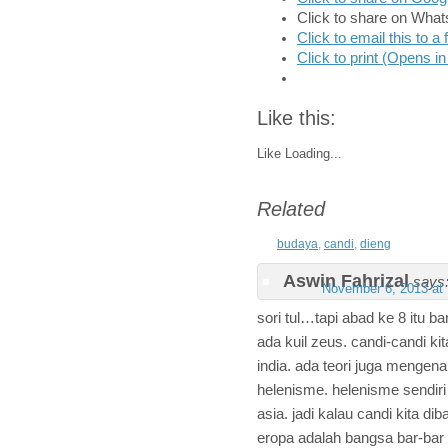
Click to share on Wha
Click to email this to 
Click to print (Opens 
Like this:
Like
Loading...
Related
budaya
,
candi
,
dieng
Aswin Fahrizal
says
November 6, 2013 at
sori tul…tapi abad ke 8 itu b
ada kuil zeus. candi-candi ki
india. ada teori juga mengen
helenisme. helenisme sendiri
asia. jadi kalau candi kita 
eropa adalah bangsa bar-bar