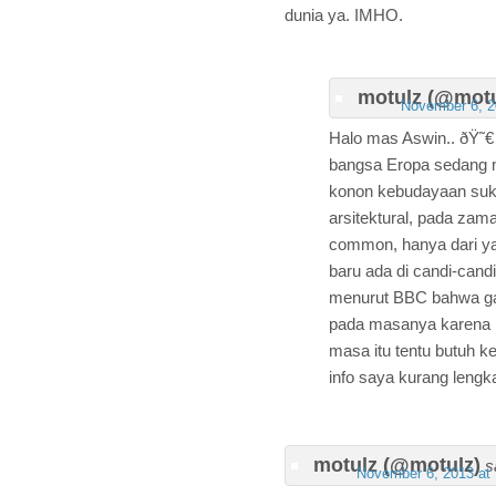
dunia ya. IMHO.
motulz (@motu
November 6, 2
Halo mas Aswin.. ðŸ˜€ 
bangsa Eropa sedang m
konon kebudayaan suk
arsitektural, pada za
common, hanya dari yan
baru ada di candi-candi
menurut BBC bahwa gam
pada masanya karena b
masa itu tentu butuh ke
info saya kurang leng
motulz (@motulz)
s
November 6, 2013 at