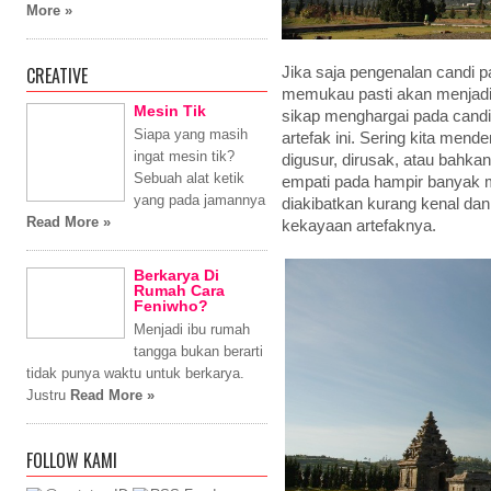
More »
CREATIVE
Jika saja pengenalan candi p
memukau pasti akan menjadi 
Mesin Tik
sikap menghargai pada candi
Siapa yang masih
artefak ini. Sering kita mend
ingat mesin tik?
digusur, dirusak, atau bahka
Sebuah alat ketik
empati pada hampir banyak ma
yang pada jamannya
diakibatkan kurang kenal dan
Read More »
kekayaan artefaknya.
Berkarya Di
Rumah Cara
Feniwho?
Menjadi ibu rumah
tangga bukan berarti
tidak punya waktu untuk berkarya.
Justru
Read More »
FOLLOW KAMI