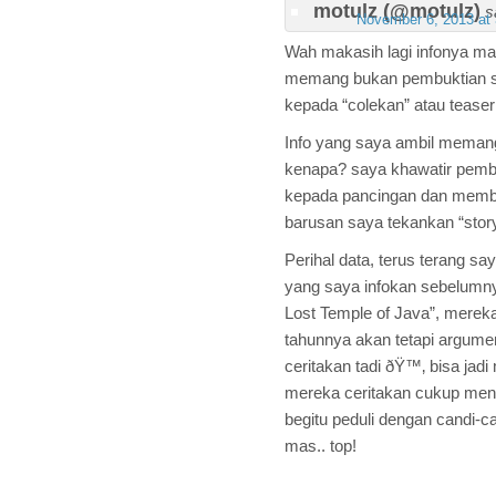
motulz (@motulz)
s
November 6, 2013 at
Wah makasih lagi infonya mas 
memang bukan pembuktian sej
kepada “colekan” atau teaser
Info yang saya ambil memang
kenapa? saya khawatir pemb
kepada pancingan dan membu
barusan saya tekankan “story
Perihal data, terus terang 
yang saya infokan sebelumny
Lost Temple of Java”, merek
tahunnya akan tetapi argume
ceritakan tadi ðŸ™‚ bisa jadi
mereka ceritakan cukup me
begitu peduli dengan candi-c
mas.. top!