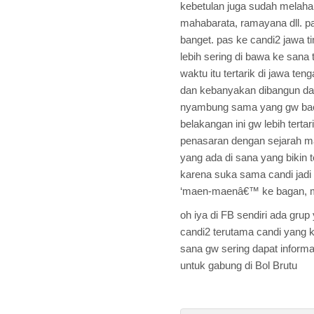
kebetulan juga sudah melahap
mahabarata, ramayana dll. p
banget. pas ke candi2 jawa t
lebih sering di bawa ke sana 
waktu itu tertarik di jawa te
dan kebanyakan dibangun dari
nyambung sama yang gw baca
belakangan ini gw lebih terta
penasaran dengan sejarah ma
yang ada di sana yang bikin 
karena suka sama candi jadi
‘maen-maenâ€™ ke bagan, m
oh iya di FB sendiri ada grup
candi2 terutama candi yang ku
sana gw sering dapat informas
untuk gabung di Bol Brutu