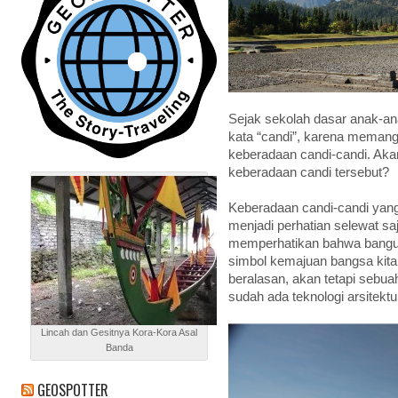
Sejak sekolah dasar anak-an
kata “candi”, karena meman
keberadaan candi-candi. Akan
keberadaan candi tersebut?
Keberadaan candi-candi yan
menjadi perhatian selewat saj
memperhatikan bahwa bangun
simbol kemajuan bangsa kita 
beralasan, akan tetapi sebu
sudah ada teknologi arsitekt
Lincah dan Gesitnya Kora-Kora Asal
Banda
GEOSPOTTER