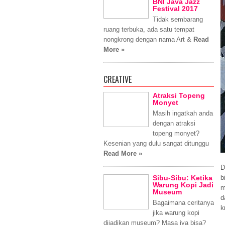
BNI Java Jazz
Festival 2017
Tidak sembarang
ruang terbuka, ada satu tempat
nongkrong dengan nama Art &
Read
More »
CREATIVE
Atraksi Topeng
Monyet
Masih ingatkah anda
dengan atraksi
topeng monyet?
Kesenian yang dulu sangat ditunggu
Read More »
D
Sibu-Sibu: Ketika
b
Warung Kopi Jadi
m
Museum
d
Bagaimana ceritanya
k
jika warung kopi
dijadikan museum? Masa iya bisa?