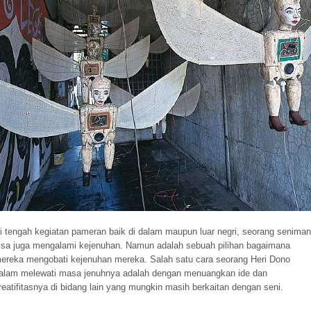
i tengah kegiatan pameran baik di dalam maupun luar negri, seorang seniman
isa juga mengalami kejenuhan. Namun adalah sebuah pilihan bagaimana
ereka mengobati kejenuhan mereka. Salah satu cara seorang Heri Dono
alam melewati masa jenuhnya adalah dengan menuangkan ide dan
reatifitasnya di bidang lain yang mungkin masih berkaitan dengan seni.