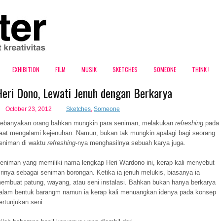
EXHIBITION
FILM
MUSIK
SKETCHES
SOMEONE
THINK !
Heri Dono, Lewati Jenuh dengan Berkarya
October 23, 2012
Sketches
,
Someone
ebanyakan orang bahkan mungkin para seniman, melakukan
refreshing
pada
aat mengalami kejenuhan. Namun, bukan tak mungkin apalagi bagi seorang
eniman di waktu
refreshing
-nya menghasilnya sebuah karya juga.
eniman yang memiliki nama lengkap Heri Wardono ini, kerap kali menyebut
irinya sebagai seniman borongan. Ketika ia jenuh melukis, biasanya ia
blog ini
embuat patung, wayang, atau seni instalasi. Bahkan bukan hanya berkarya
alam bentuk barangm namun ia kerap kali menuangkan idenya pada konsep
ertunjukan seni.