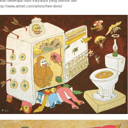
nilah beberapa hasil karyanya yang diambil dari
ttp://www.artnet.com/artists/heri-dono/