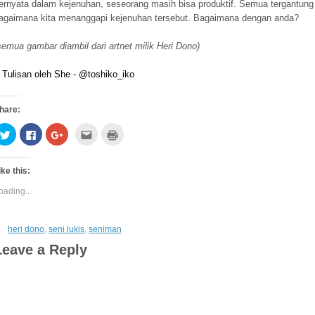
ernyata dalam kejenuhan, seseorang masih bisa produktif. Semua tergantung
agaimana kita menanggapi kejenuhan tersebut. Bagaimana dengan anda?
semua gambar diambil dari artnet milik Heri Dono)
]
Tulisan oleh She - @toshiko_iko
hare:
Click
Click
Click
Click
Click
Click
to
to
to
to
to
to
share
share
share
email
print
on
on
on
this
(Opens
share
Twitter
Facebook
Google+
to
in
ike this:
(Opens
(Opens
(Opens
a
new
on
in
in
in
friend
window)
WhatsApp
new
new
new
(Opens
oading...
window)
window)
window)
in
(Opens
new
window)
in
heri dono
,
seni lukis
,
seniman
new
window)
Leave a Reply