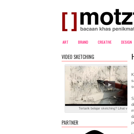
ART
BRAND
CREATIVE
DESIGN
VIDEO SKETCHING
K
s
s
S
d
Tertarik belajar sketching? Lihat video 
m
d
PARTNER
p