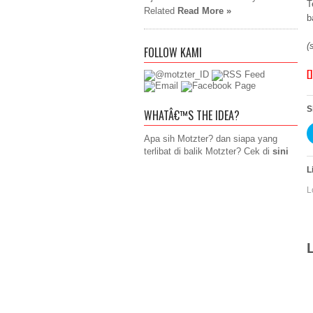
T
Related
Read More »
b
(
FOLLOW KAMI
[
S
WHATÂ€™S THE IDEA?
Apa sih Motzter? dan siapa yang
terlibat di balik Motzter? Cek di
sini
L
L