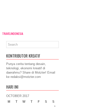
TRAVELINDONESIA
KONTRIBUTOR KREATIF
Punya cerita tentang desain,
teknologi, ekonomi kreatif di
daerahmu? Share di Motzter! Email
ke
redaksi@motzter.com
HARI INI
OCTOBER 2017
M
T
W
T
F
S
S
1