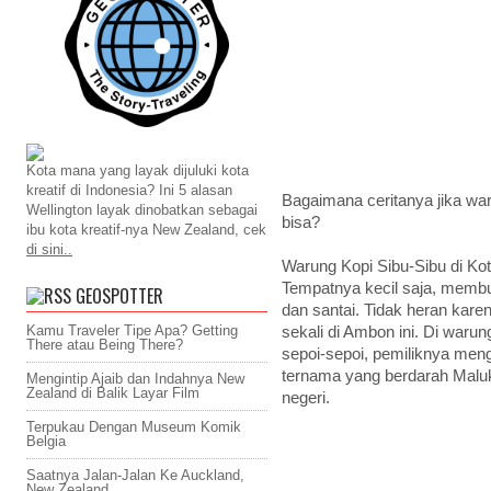
Kota mana yang layak dijuluki kota
kreatif di Indonesia? Ini 5 alasan
Bagaimana ceritanya jika wa
Wellington layak dinobatkan sebagai
bisa?
ibu kota kreatif-nya New Zealand, cek
di sini..
Warung Kopi Sibu-Sibu di Kot
Tempatnya kecil saja, membu
GEOSPOTTER
dan santai. Tidak heran karen
Kamu Traveler Tipe Apa? Getting
sekali di Ambon ini. Di warung
There atau Being There?
sepoi-sepoi, pemiliknya meng
ternama yang berdarah Maluk
Mengintip Ajaib dan Indahnya New
Zealand di Balik Layar Film
negeri.
Terpukau Dengan Museum Komik
Belgia
Saatnya Jalan-Jalan Ke Auckland,
New Zealand