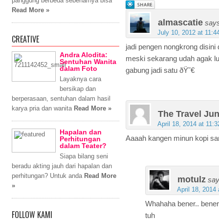
panggung berbeda sebenarnya bisa
Read More »
almascatie
says
July 10, 2012 at 11:4
CREATIVE
jadi pengen nongkrong disin
Andra Alodita:
meski sekarang udah agak lua
Sentuhan Wanita
dalam Foto
gabung jadi satu ðŸ˜€
Layaknya cara
bersikap dan
berperasaan, sentuhan dalam hasil
karya pria dan wanita
Read More »
The Travel Jun
April 18, 2014 at 11:
Hapalan dan
Aaaah kangen minun kopi sam
Perhitungan
dalam Teater?
Siapa bilang seni
beradu akting jauh dari hapalan dan
perhitungan? Untuk anda
Read More
motulz
say
»
April 18, 2014
Whahaha bener.. bener.
FOLLOW KAMI
tuh