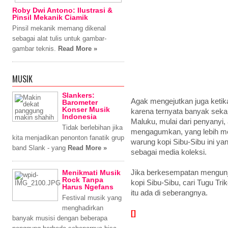
Roby Dwi Antono: Ilustrasi &
Pinsil Mekanik Ciamik
Pinsil mekanik memang dikenal
sebagai alat tulis untuk gambar-
gambar teknis.
Read More »
MUSIK
Slankers:
Agak mengejutkan juga ketika
Barometer
Konser Musik
karena ternyata banyak sekal
Indonesia
Maluku, mulai dari penyanyi, 
Tidak berlebihan jika
mengagumkan, yang lebih m
kita menjadikan penonton fanatik grup
warung kopi Sibu-Sibu ini ya
band Slank - yang
Read More »
sebagai media koleksi.
Jika berkesempatan mengunj
Menikmati Musik
Rock Tanpa
kopi Sibu-Sibu, cari Tugu Tri
Harus Ngefans
itu ada di seberangnya.
Festival musik yang
menghadirkan
[]
banyak musisi dengan beberapa