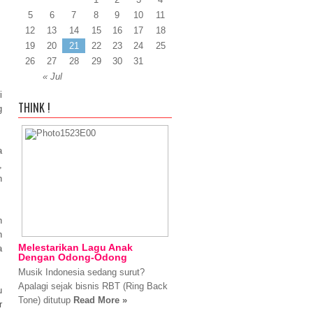
5
6
7
8
9
10
11
12
13
14
15
16
17
18
19
20
21
22
23
24
25
26
27
28
29
30
31
« Jul
i
THINK !
g
a
,
h
n
n
Melestarikan Lagu Anak
a
Dengan Odong-Odong
Musik Indonesia sedang surut?
Apalagi sejak bisnis RBT (Ring Back
u
Tone) ditutup
Read More »
r