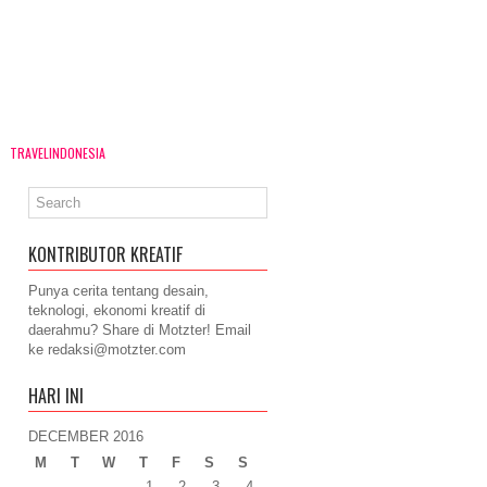
TRAVELINDONESIA
KONTRIBUTOR KREATIF
Punya cerita tentang desain,
teknologi, ekonomi kreatif di
daerahmu? Share di Motzter! Email
ke
redaksi@motzter.com
HARI INI
DECEMBER 2016
M
T
W
T
F
S
S
1
2
3
4