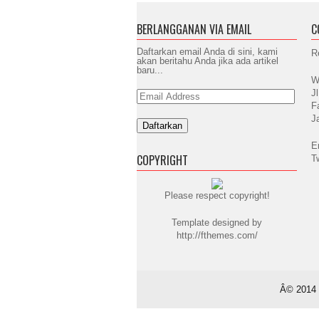
BERLANGGANAN VIA EMAIL
C
Daftarkan email Anda di sini, kami
R
akan beritahu Anda jika ada artikel
baru...
W
J
Email
Address
F
J
E
COPYRIGHT
T
Please respect copyright!
Template designed by
http://fthemes.com/
Â© 2014 -