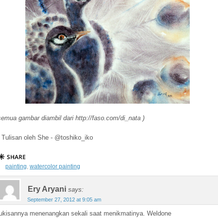
semua gambar diambil dari http://faso.com/di_nata )
Tulisan oleh She - @toshiko_iko
painting
,
watercolor painting
Ery Aryani
says:
September 27, 2012 at 9:05 am
ukisannya menenangkan sekali saat menikmatinya. Weldone