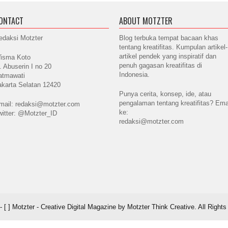
ONTACT
ABOUT MOTZTER
edaksi Motzter
Blog terbuka tempat bacaan khas
tentang kreatifitas. Kumpulan artikel-
artikel pendek yang inspiratif dan
isma Koto
penuh gagasan kreatifitas di
l. Abuserin I no 20
Indonesia.
atmawati
akarta Selatan 12420
Punya cerita, konsep, ide, atau
pengalaman tentang kreatifitas? Ema
mail: redaksi@motzter.com
ke:
witter: @Motzter_ID
redaksi@motzter.com
 [ ] Motzter - Creative Digital Magazine by Motzter Think Creative. All Right