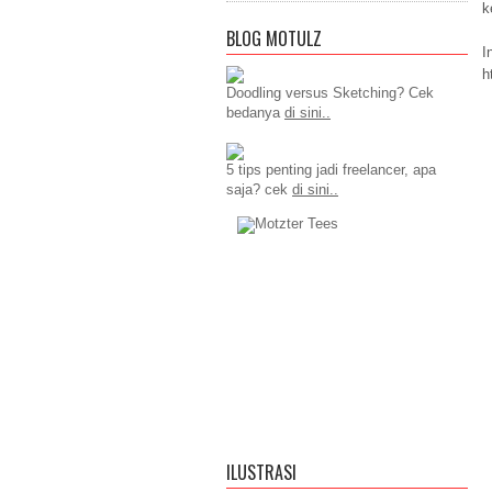
k
BLOG MOTULZ
I
h
Doodling versus Sketching? Cek
bedanya
di sini..
5 tips penting jadi freelancer, apa
saja? cek
di sini..
ILUSTRASI