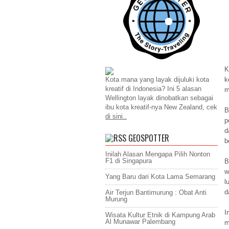
K
k
Kota mana yang layak dijuluki kota
kreatif di Indonesia? Ini 5 alasan
m
Wellington layak dinobatkan sebagai
ibu kota kreatif-nya New Zealand, cek
B
di sini..
p
d
GEOSPOTTER
b
Inilah Alasan Mengapa Pilih Nonton
F1 di Singapura
B
w
Yang Baru dari Kota Lama Semarang
l
d
Air Terjun Bantimurung : Obat Anti
Murung
I
Wisata Kultur Etnik di Kampung Arab
Al Munawar Palembang
m