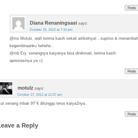
Reply
Diana Renaningsasi
says:
October 25, 2012 at 7:32 pm
@ms Motulz, wah terima kasih sekali artikelnya!…suprise & menamba
kegembiraanku hehehe…
@mb Ery, senangnya karyanya bisa dinikmati, terima kasih
apresiasinya ya =)
Reply
motulz
says:
October 27, 2012 at 12:07 am
kut senang mbak ðŸ˜€ ditunggu terus karya2nya..
Reply
Leave a Reply