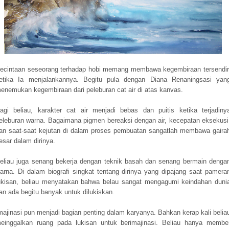
ecintaan seseorang terhadap hobi memang membawa kegembiraan tersendir
etika Ia menjalankannya. Begitu pula dengan Diana Renaningsasi yan
enemukan kegembiraan dari peleburan cat air di atas kanvas.
agi beliau, karakter cat air menjadi bebas dan puitis ketika terjadiny
eleburan warna. Bagaimana pigmen bereaksi dengan air, kecepatan eksekusi
an saat-saat kejutan di dalam proses pembuatan sangatlah membawa gaira
esar dalam dirinya.
eliau juga senang bekerja dengan teknik basah dan senang bermain denga
arna. Di dalam biografi singkat tentang dirinya yang dipajang saat pamera
ukisan, beliau menyatakan bahwa belau sangat mengagumi keindahan duni
an ada begitu banyak untuk dilukiskan.
majinasi pun menjadi bagian penting dalam karyanya. Bahkan kerap kali belia
einggalkan ruang pada lukisan untuk berimajinasi. Beliau hanya membe