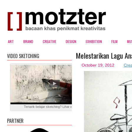
ART
BRAND
CREATIVE
DESIGN
EXHIBITION
FILM
MU
Melestarikan Lagu A
VIDEO SKETCHING
October 19, 2012
Crea
Tertarik belajar sketching? Lihat video blog ini
PARTNER