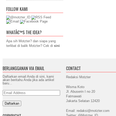
FOLLOW KAMI
WHATÂ€™S THE IDEA?
Apa sih Motzter? dan siapa yang
terlibat di balik Motzter? Cek di
sini
BERLANGGANAN VIA EMAIL
CONTACT
Daftarkan email Anda di sini, kami
Redaksi Motzter
akan beritahu Anda jika ada artikel
baru...
Wisma Koto
Jl. Abuserin I no 20
Email
Address
Fatmawati
Jakarta Selatan 12420
Email: redaksi@motzter.com
COPYRIGHT
Twitter: @Motzter_ID