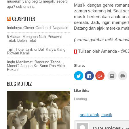
museum yang begitu megah, seperti
Musik dengan genre romansa
apa? cek
di sini..
zaman sekarang ini. Saat se
musik bertemakan anak-ana
GEOSPOTTER
semata. Jadi, ingin memper
Indahnya Glover Garden di Nagasaki
Datang dan ajak mereka mai
5 Alasan Mengapa Naik Pesawat
(semua gambar milik Amand
Tidak Boleh Telat
Tijili, Hotel Unik di Bali Karya Kang
[]
Tulisan oleh Amanda - @
Ridwan Kamil
Ingin Menikmati Bandung Tanpa
Macet? Jangan Ke Sana Pas Akhir
Share:
Pekan!
Click
Click
Click
Click
Cl
Click
to
to
to
to
to
to
share
share
share
email
pr
BLOG MOTULZ
on
on
on
this
(
share
Twitter
Facebook
Google+
to
in
Like this:
(Opens
(Opens
(Opens
a
n
on
in
in
in
friend
w
WhatsApp
new
new
new
(Opens
Loading...
window)
window)
window)
in
(Opens
new
window)
in
anak-anak
,
musik
new
window)
DTS voices
say