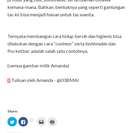
kemana-mana. Bahkan, bentuknya yang seperti gantungan
tas ini bisa menjadi hiasan untuk tas wanita.
Ternyata membangun cara hidup bersih dan higienis bisa
dilakukan dengan cara “
coolness
” serta
fashionable
dan
Pocketbac adalah salah satu contohnya.
(semua gambar milik Amanda)
[]
Tulisan oleh Amanda - @03BMAI
Share:
C
C
C
C
C
l
l
l
l
C
l
i
i
i
i
i
c
c
c
c
l
c