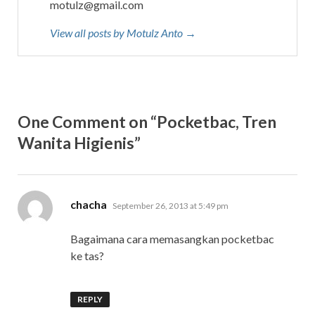
o
motulz@gmail.com
w
View all posts by Motulz Anto →
)
One Comment on “Pocketbac, Tren
Wanita Higienis”
says:
chacha
September 26, 2013 at 5:49 pm
Bagaimana cara memasangkan pocketbac
ke tas?
REPLY