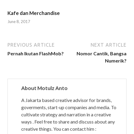
w
)
p
Kafe dan Merchandise
p
June 8, 2017
(
O
p
e
PREVIOUS ARTICLE
NEXT ARTICLE
n
Pernah Ikutan FlashMob?
Nomor Cantik, Bangsa
s
Numerik?
i
n
n
About Motulz Anto
e
w
A Jakarta based creative advisor for brands,
w
goverments, start-up companies and media. To
i
cultivate strategy and narration in a creative
n
ways . Feel free to share and discuss about any
d
creative things. You can contact him :