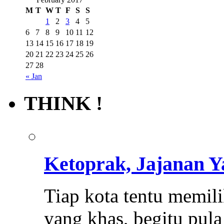
M
T
W
T
F
S
S
1
2
3
4
5
6
7
8
9
10
11
12
13
14
15
16
17
18
19
20
21
22
23
24
25
26
27
28
« Jan
THINK !
Ketoprak, Jajanan 
Tiap kota tentu memi
yang khas, begitu pul