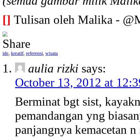
(semua gambar milik Malik
[]
Tulisan oleh Malika - @
ide
,
kreatif
,
referensi
,
wisata
aulia rizki
says:
October 13, 2012 at 12:
Berminat bgt sist, kayak
pemandangan yng biasany
panjangnya kemacetan n