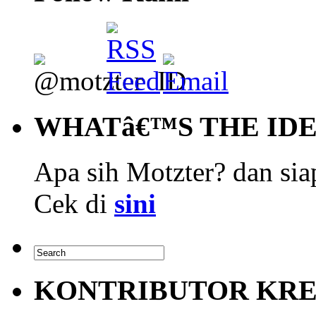
WHATâ€™S THE ID
Apa sih Motzter? dan siap
Cek di
sini
KONTRIBUTOR KRE