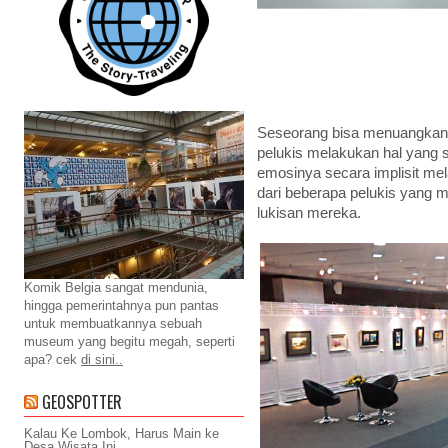
Seseorang bisa menuangkan e
pelukis melakukan hal yang
emosinya secara implisit mel
dari beberapa pelukis yang
lukisan mereka.
Komik Belgia sangat mendunia,
hingga pemerintahnya pun pantas
untuk membuatkannya sebuah
museum yang begitu megah, seperti
apa? cek
di sini..
GEOSPOTTER
Kalau Ke Lombok, Harus Main ke
Desa Wisata Ini