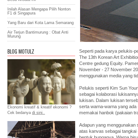
Inilah Alasan Mengapa Pilih Nonton
F1 di Singapura
Yang Baru dari Kota Lama Semarang
Air Terjun Bantimurung : Obat Anti
Murung
BLOG MOTULZ
Seperti pada karya pelukis-p
The 13th Korean Art Exhibiti
Centre gedung Equity. Pamer
November - 27 November 201
menggunakan media yang tid
Pelukis seperti Kim Sun Yo
sebagai kolaborasi lukisanny
lukisan. Dalam lukisan ters
serta warna-warna yang ada
Ekonomi kreatif & kreatif ekonomi ?
memakai hanbok (pakaian tra
Cek bedanya
di sini..
Adapun yang menggunakan sep
atas kanvas sebagai tangkai 
bentuk bunganya. Warna biru 