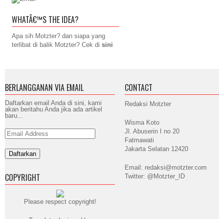
WHATÂ€™S THE IDEA?
Apa sih Motzter? dan siapa yang
terlibat di balik Motzter? Cek di
sini
BERLANGGANAN VIA EMAIL
CONTACT
Daftarkan email Anda di sini, kami
Redaksi Motzter
akan beritahu Anda jika ada artikel
baru...
Wisma Koto
Jl. Abuserin I no 20
Email
Address
Fatmawati
Jakarta Selatan 12420
Email: redaksi@motzter.com
COPYRIGHT
Twitter: @Motzter_ID
Please respect copyright!