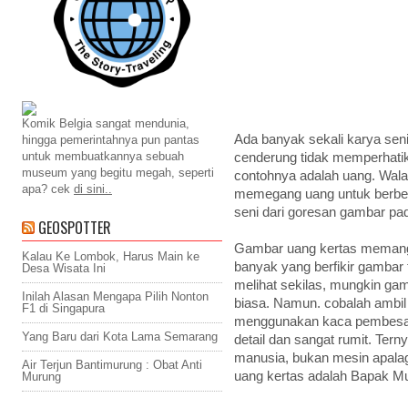
Komik Belgia sangat mendunia,
Ada banyak sekali karya seni a
hingga pemerintahnya pun pantas
untuk membuatkannya sebuah
cenderung tidak memperhati
museum yang begitu megah, seperti
contohnya adalah uang. Wala
apa? cek
di sini..
memegang uang untuk berbela
seni dari goresan gambar pa
GEOSPOTTER
Gambar uang kertas memang 
Kalau Ke Lombok, Harus Main ke
banyak yang berfikir gambar t
Desa Wisata Ini
melihat sekilas, mungkin gam
Inilah Alasan Mengapa Pilih Nonton
biasa. Namun. cobalah ambil 
F1 di Singapura
menggunakan kaca pembesar. 
Yang Baru dari Kota Lama Semarang
detail dan sangat rumit. Tern
manusia, bukan mesin apala
Air Terjun Bantimurung : Obat Anti
uang kertas adalah Bapak Mu
Murung