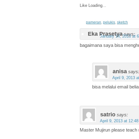
Like
Loading...
pameran
,
pelukis
,
sketch
Eka Prasetya
says:
January 14, 2013 at 
bagaimana saya bisa menghu
anisa
says
April 9, 2013 
bisa melalui email beli
satrio
says:
April 9, 2013 at 12:4
Master Mujirun please teach