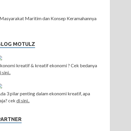
Masyarakat Maritim dan Konsep Keramahannya
BLOG MOTULZ
konomi kreatif & kreatif ekonomi ? Cek bedanya
i sini..
da 3 pilar penting dalam ekonomi kreatif, apa
aja? cek
di sini..
PARTNER