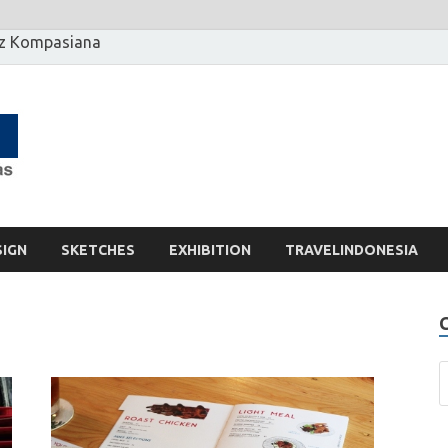
z Kompasiana
[] Motzter
Cerita Ide Kreatif
SIGN
SKETCHES
EXHIBITION
TRAVELINDONESIA