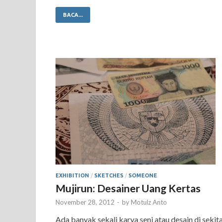
BACA...
EXHIBITION
/
SKETCHES
/
SOMEONE
Mujirun: Desainer Uang Kertas
November 28, 2012
-
by
Motulz Anto
Ada banyak sekali karya seni atau desain di sekit