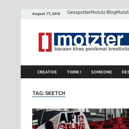
Geospotter
Motulz Blog
Motul
August 17, 2018
CREATIVE
THINK !
SOMEONE
DE
TAG: SKETCH