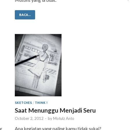
BACA...
SKETCHES
/
THINK !
Saat Menunggu Menjadi Seru
October 2, 2012
-
by
Motulz Anto
ar
Apa kegiatan yang paling kamu tidak sukai?