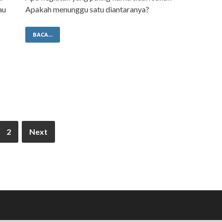
au
Apakah menunggu satu diantaranya?
BACA...
2
Next