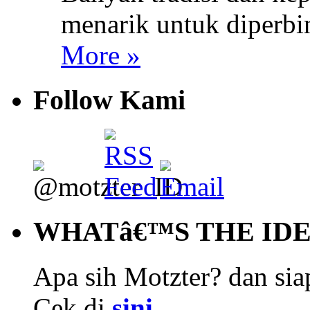
menarik untuk diperbi
More »
Follow Kami
WHATâ€™S THE ID
Apa sih Motzter? dan siap
Cek di
sini