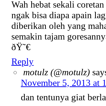
Wah hebat sekali coreta
ngak bisa diapa apain la
diberikan oleh yang mah
semakin tajam goresanny
ðŸ˜€
Reply
motulz (@motulz)
say
November 5, 2013 at 
dan tentunya giat berl