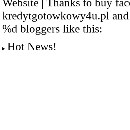
Website | Thanks to buy fac
kredytgotowkowy4u.pl and 
%d
bloggers like this:
Hot News!