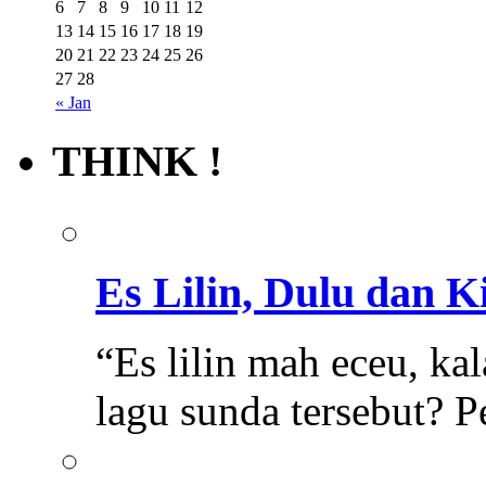
6
7
8
9
10
11
12
13
14
15
16
17
18
19
20
21
22
23
24
25
26
27
28
« Jan
THINK !
Es Lilin, Dulu dan K
“Es lilin mah eceu, 
lagu sunda tersebut? 