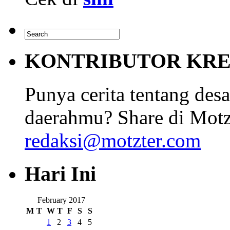
KONTRIBUTOR KRE
Punya cerita tentang desa
daerahmu? Share di Motz
redaksi@motzter.com
Hari Ini
February 2017
M
T
W
T
F
S
S
1
2
3
4
5