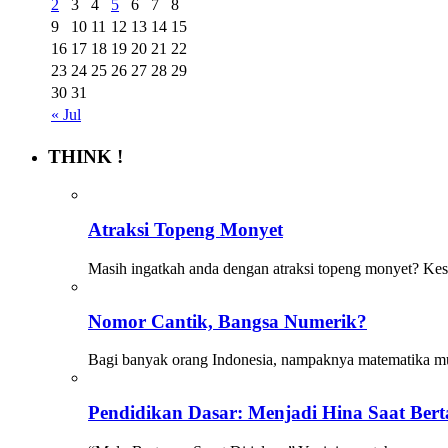
2
3
4
5
6
7
8
9
10
11
12
13
14
15
16
17
18
19
20
21
22
23
24
25
26
27
28
29
30
31
« Jul
THINK !
Atraksi Topeng Monyet
Masih ingatkah anda dengan atraksi topeng monyet? Kes
Nomor Cantik, Bangsa Numerik?
Bagi banyak orang Indonesia, nampaknya matematika m
Pendidikan Dasar: Menjadi Hina Saat Ber