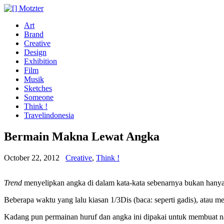
Art
Brand
Creative
Design
Exhibition
Film
Musik
Sketches
Someone
Think !
Travelindonesia
Bermain Makna Lewat Angka
October 22, 2012
Creative
,
Think !
Trend
menyelipkan angka di dalam kata-kata sebenarnya bukan hanya
Beberapa waktu yang lalu kiasan 1/3Dis (baca: seperti gadis), atau m
Kadang pun permainan huruf dan angka ini dipakai untuk membuat 