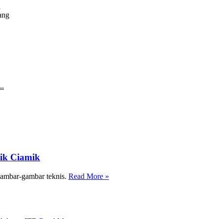
a
ang
..
nik Ciamik
 gambar-gambar teknis.
Read More »