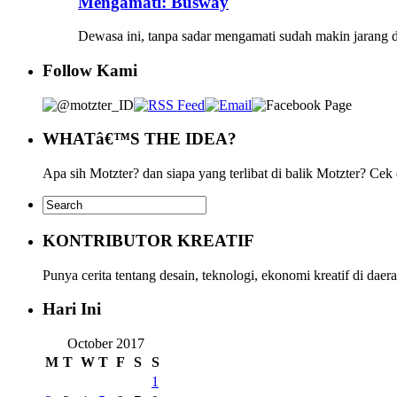
Mengamati: Busway
Dewasa ini, tanpa sadar mengamati sudah makin jarang 
Follow Kami
WHATâ€™S THE IDEA?
Apa sih Motzter? dan siapa yang terlibat di balik Motzter? Cek
KONTRIBUTOR KREATIF
Punya cerita tentang desain, teknologi, ekonomi kreatif di da
Hari Ini
October 2017
M
T
W
T
F
S
S
1