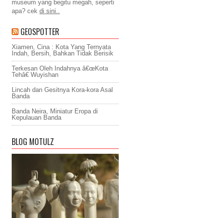
museum yang begitu megah, seperti
apa? cek
di sini..
GEOSPOTTER
Xiamen, Cina : Kota Yang Ternyata
Indah, Bersih, Bahkan Tidak Berisik
Terkesan Oleh Indahnya â€œKota
Tehâ€ Wuyishan
Lincah dan Gesitnya Kora-kora Asal
Banda
Banda Neira, Miniatur Eropa di
Kepulauan Banda
BLOG MOTULZ