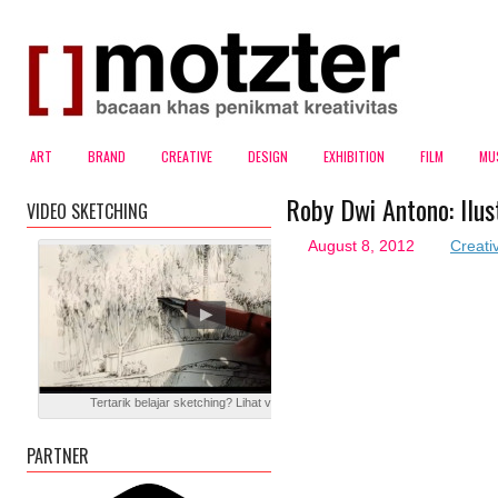
ART
BRAND
CREATIVE
DESIGN
EXHIBITION
FILM
MU
Roby Dwi Antono: Ilus
VIDEO SKETCHING
August 8, 2012
Creati
Tertarik belajar sketching? Lihat video blog ini
PARTNER