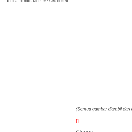
terlibat di balik Motzter? Cek di
sini
(Semua gambar diambil dari 
[]