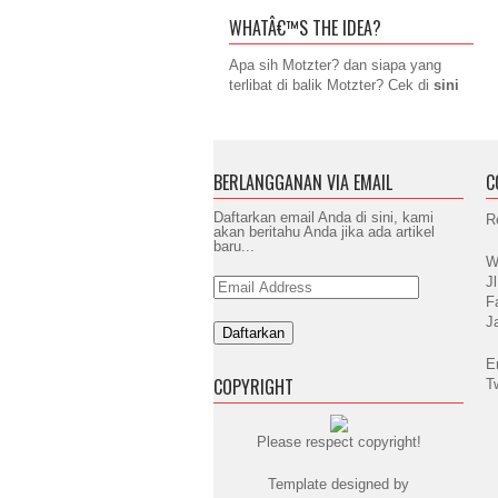
WHATÂ€™S THE IDEA?
Apa sih Motzter? dan siapa yang
terlibat di balik Motzter? Cek di
sini
BERLANGGANAN VIA EMAIL
C
Daftarkan email Anda di sini, kami
R
akan beritahu Anda jika ada artikel
baru...
W
J
Email
Address
F
J
E
COPYRIGHT
T
Please respect copyright!
Template designed by