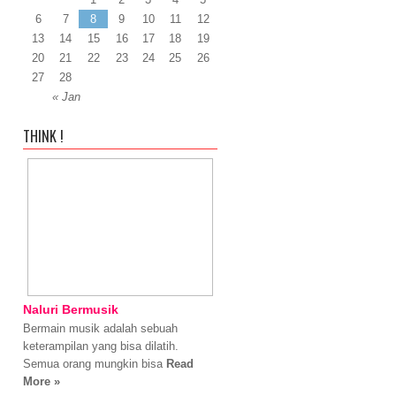
6
7
8
9
10
11
12
13
14
15
16
17
18
19
20
21
22
23
24
25
26
27
28
« Jan
THINK !
Naluri Bermusik
Bermain musik adalah sebuah
keterampilan yang bisa dilatih.
Semua orang mungkin bisa
Read
More »