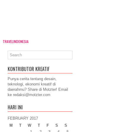
TRAVELINDONESIA
KONTRIBUTOR KREATIF
Punya cerita tentang desain,
teknologi, ekonomi kreatif di
daerahmu? Share di Motzter! Email
ke
redaksi@motzter.com
HARI INI
FEBRUARY 2017
M
T
W
T
F
S
S
1
2
3
4
5