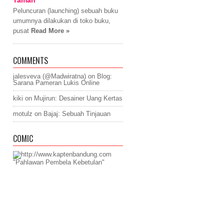
Taman
Peluncuran (launching) sebuah buku
umumnya dilakukan di toko buku,
pusat
Read More »
COMMENTS
jalesveva (@Madwiratna)
on
Blog:
Sarana Pameran Lukis Online
kiki
on
Mujirun: Desainer Uang Kertas
motulz
on
Bajaj: Sebuah Tinjauan
COMIC
"Pahlawan Pembela Kebetulan"