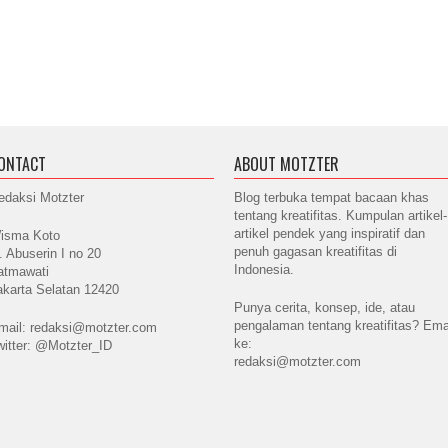
ONTACT
ABOUT MOTZTER
edaksi Motzter
Blog terbuka tempat bacaan khas
tentang kreatifitas. Kumpulan artikel-
artikel pendek yang inspiratif dan
isma Koto
penuh gagasan kreatifitas di
l. Abuserin I no 20
Indonesia.
atmawati
akarta Selatan 12420
Punya cerita, konsep, ide, atau
pengalaman tentang kreatifitas? Ema
mail: redaksi@motzter.com
ke:
witter: @Motzter_ID
redaksi@motzter.com