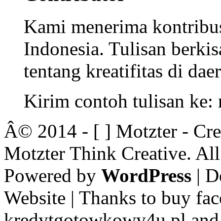
Kami menerima kontribusi
Indonesia. Tulisan berkisa
tentang kreatifitas di dae
Kirim contoh tulisan ke
Â© 2014 - [ ] Motzter - Cr
Motzter Think Creative. Al
Powered by
WordPress
| D
Website | Thanks to buy fac
kredytgotowkowy4u.pl and 