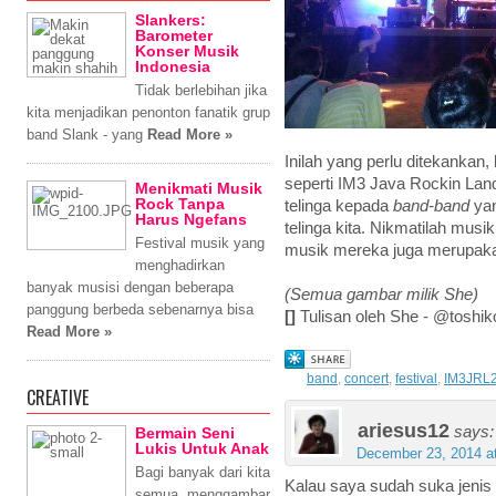
Slankers:
Barometer
Konser Musik
Indonesia
Tidak berlebihan jika
kita menjadikan penonton fanatik grup
band Slank - yang
Read More »
Inilah yang perlu ditekankan
seperti IM3 Java Rockin Lan
Menikmati Musik
Rock Tanpa
telinga kepada
band-band
yan
Harus Ngefans
telinga kita. Nikmatilah mus
Festival musik yang
musik mereka juga merupaka
menghadirkan
banyak musisi dengan beberapa
(Semua gambar milik She)
panggung berbeda sebenarnya bisa
[]
Tulisan oleh She - @toshik
Read More »
band
,
concert
,
festival
,
IM3JRL
CREATIVE
ariesus12
says:
Bermain Seni
Lukis Untuk Anak
December 23, 2014 a
Bagi banyak dari kita
Kalau saya sudah suka jenis 
semua, menggambar