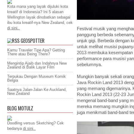
Kota mana yang layak dijuluki kota
kreatif di Indonesia? Ini 5 alasan
Wellington layak dinobatkan sebagai
ibu kota kreatif-nya New Zealand, cek
di sini..
Festival musik yang mengha
panggung berbeda sebenarnya
GEOSPOTTER
unjuk gigi. Berbeda dengan 
untuk melihat musisi pujaany
Kamu Traveler Tipe Apa? Getting
2013 membuka kesempatan ba
There atau Being There?
performance para musisi yan
Mengintip Ajaib dan Indahnya New
sebelumnya.
Zealand di Balik Layar Film
Mungkin banyak sekali oran
Terpukau Dengan Museum Komik
Belgia
Java Rockin Land 2013 denga
yang memang digemarinya. Ke
Saatnya Jalan-Jalan Ke Auckland,
New Zealand
Rockin Land 2013 (22-23 Jun
mengenal band-band yang me
mereka memang mungkin ingi
BLOG MOTULZ
juga menikmati band-band te
Doodling versus Sketching? Cek
bedanya
di sini..