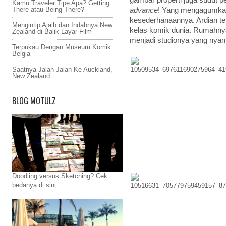
gambar properti juga sudut pe
Kamu Traveler Tipe Apa? Getting
There atau Being There?
advance
! Yang mengagumkan 
kesederhanaannya. Ardian tet
Mengintip Ajaib dan Indahnya New
kelas komik dunia. Rumahny
Zealand di Balik Layar Film
menjadi studionya yang nya
Terpukau Dengan Museum Komik
Belgia
Saatnya Jalan-Jalan Ke Auckland,
New Zealand
BLOG MOTULZ
Doodling versus Sketching? Cek
bedanya
di sini..