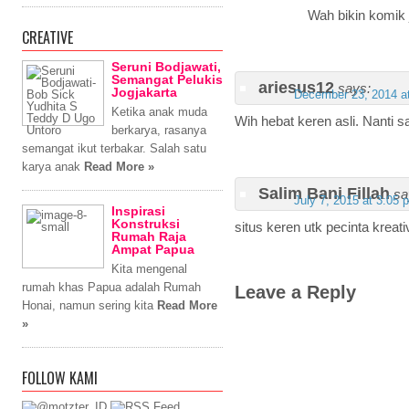
Wah bikin komik
CREATIVE
Seruni Bodjawati,
Semangat Pelukis
ariesus12
says:
Jogjakarta
December 23, 2014 a
Ketika anak muda
Wih hebat keren asli. Nanti sa
berkarya, rasanya
semangat ikut terbakar. Salah satu
karya anak
Read More »
Salim Bani Fillah
sa
July 7, 2015 at 3:05 
Inspirasi
Konstruksi
situs keren utk pecinta kreati
Rumah Raja
Ampat Papua
Kita mengenal
rumah khas Papua adalah Rumah
Leave a Reply
Honai, namun sering kita
Read More
»
FOLLOW KAMI