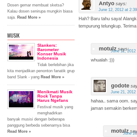
Antyo
says:
Dosen gemar membuat sketsa?
June 12, 2012 at 2:3
Kalau dosen senirupa mungkin biasa
saja.
Read More »
Hah? Baru tahu saya! Alangk
tempurung telungkup. Terima k
MUSIK
Slankers:
motulz
says:
Barometer
June 12, 2012
Konser Musik
Indonesia
whualah :)))
Tidak berlebihan jika
kita menjadikan penonton fanatik grup
band Slank - yang
Read More »
godote
sa
Menikmati Musik
June 21, 2012
Rock Tanpa
Harus Ngefans
hahaa.. sama oom. say
Festival musik yang
jaman semakin berke
menghadirkan
banyak musisi dengan beberapa
panggung berbeda sebenarnya bisa
motulz
say
Read More »
June 23