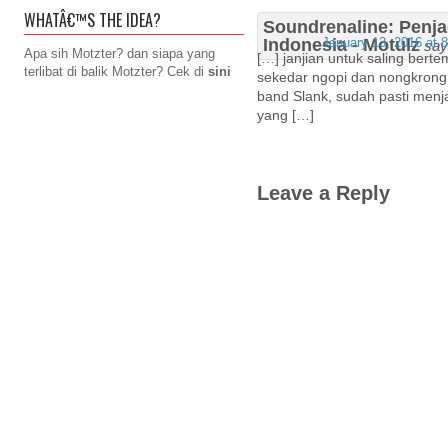
WHATÂ€™S THE IDEA?
Soundrenaline: Penja
Indonesia - Motulz
January 13, 2016 at 
say
Apa sih Motzter? dan siapa yang
[…] janjian untuk saling bert
terlibat di balik Motzter? Cek di
sini
sekedar ngopi dan nongkrong
band Slank, sudah pasti menja
yang […]
Leave a Reply