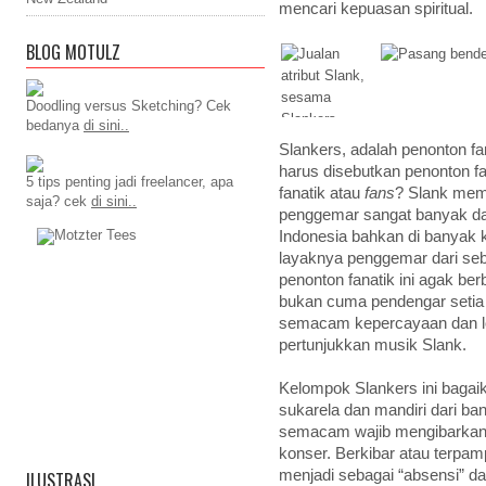
mencari kepuasan spiritual.
BLOG MOTULZ
Doodling versus Sketching? Cek
bedanya
di sini..
Slankers, adalah penonton f
harus disebutkan penonton 
5 tips penting jadi freelancer, apa
fanatik atau
fans
? Slank mem
saja? cek
di sini..
penggemar sangat banyak d
Indonesia bahkan di banyak 
layaknya penggemar dari seb
penonton fanatik ini agak b
bukan cuma pendengar setia
semacam kepercayaan dan loy
pertunjukkan musik Slank.
Kelompok Slankers ini bagai
sukarela dan mandiri dari b
semacam wajib mengibarkan 
konser. Berkibar atau terpa
menjadi sebagai “absensi” da
ILUSTRASI