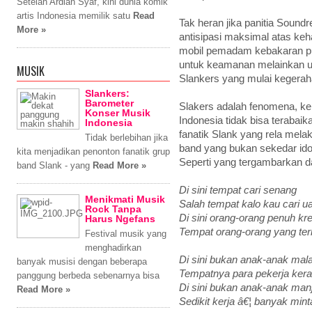
Setelah Ardian Syaf, kini dunia komik
artis Indonesia memilik satu
Read
Tak heran jika panitia Sound
More »
antisipasi maksimal atas keh
mobil pemadam kebakaran pun
untuk keamanan melainkan u
MUSIK
Slankers yang mulai kegerah
Slankers:
Barometer
Slakers adalah fenomena, ke
Konser Musik
Indonesia tidak bisa terabai
Indonesia
fanatik Slank yang rela mel
Tidak berlebihan jika
band yang bukan sekedar idol
kita menjadikan penonton fanatik grup
Seperti yang tergambarkan da
band Slank - yang
Read More »
Di sini tempat cari senang
Menikmati Musik
Salah tempat kalo kau cari u
Rock Tanpa
Di sini orang-orang penuh kre
Harus Ngefans
Tempat orang-orang yang ter
Festival musik yang
menghadirkan
Di sini bukan anak-anak mal
banyak musisi dengan beberapa
Tempatnya para pekerja ker
panggung berbeda sebenarnya bisa
Di sini bukan anak-anak man
Read More »
Sedikit kerja â€¦ banyak min