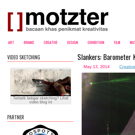
ART
BRAND
CREATIVE
DESIGN
EXHIBITION
FILM
MU
Slankers: Barometer 
VIDEO SKETCHING
May 13, 2014
Creativ
Tertarik belajar sketching? Lihat
video blog ini
PARTNER