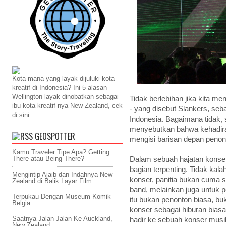
Kota mana yang layak dijuluki kota
kreatif di Indonesia? Ini 5 alasan
Wellington layak dinobatkan sebagai
Tidak berlebihan jika kita me
ibu kota kreatif-nya New Zealand, cek
- yang disebut Slankers, se
di sini..
Indonesia. Bagaimana tidak,
menyebutkan bahwa kehadiran
GEOSPOTTER
mengisi barisan depan penon
Kamu Traveler Tipe Apa? Getting
There atau Being There?
Dalam sebuah hajatan konser
bagian terpenting. Tidak kal
Mengintip Ajaib dan Indahnya New
konser, panitia bukan cuma s
Zealand di Balik Layar Film
band, melainkan juga untuk p
Terpukau Dengan Museum Komik
itu bukan penonton biasa, b
Belgia
konser sebagai hiburan bias
Saatnya Jalan-Jalan Ke Auckland,
hadir ke sebuah konser musik
New Zealand