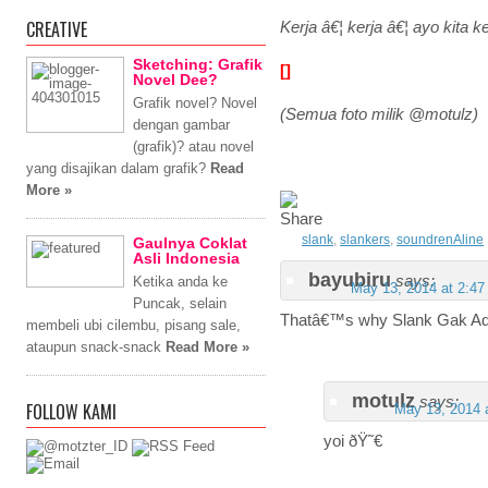
CREATIVE
Kerja â€¦ kerja â€¦ ayo kita ke
Sketching: Grafik
[]
Novel Dee?
Grafik novel? Novel
(Semua foto milik @motulz)
dengan gambar
(grafik)? atau novel
yang disajikan dalam grafik?
Read
More »
slank
,
slankers
,
soundrenAline
Gaulnya Coklat
Asli Indonesia
bayubiru
says:
Ketika anda ke
May 13, 2014 at 2:4
Puncak, selain
Thatâ€™s why Slank Gak Ad
membeli ubi cilembu, pisang sale,
ataupun snack-snack
Read More »
motulz
says:
FOLLOW KAMI
May 13, 2014 
yoi ðŸ˜€