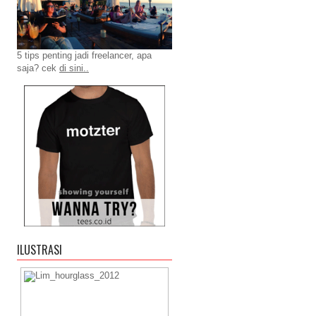
5 tips penting jadi freelancer, apa
saja? cek
di sini..
ILUSTRASI