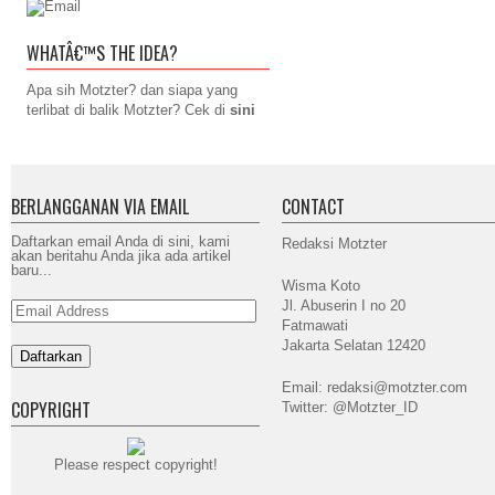
WHATÂ€™S THE IDEA?
Apa sih Motzter? dan siapa yang
terlibat di balik Motzter? Cek di
sini
BERLANGGANAN VIA EMAIL
CONTACT
Daftarkan email Anda di sini, kami
Redaksi Motzter
akan beritahu Anda jika ada artikel
baru...
Wisma Koto
Jl. Abuserin I no 20
Email
Address
Fatmawati
Jakarta Selatan 12420
Email: redaksi@motzter.com
COPYRIGHT
Twitter: @Motzter_ID
Please respect copyright!