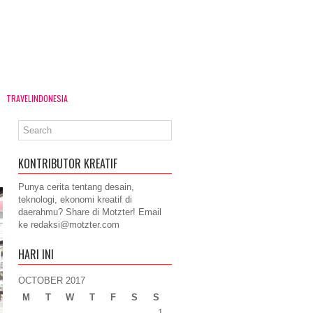
TRAVELINDONESIA
KONTRIBUTOR KREATIF
Punya cerita tentang desain,
teknologi, ekonomi kreatif di
daerahmu? Share di Motzter! Email
ke
redaksi@motzter.com
HARI INI
OCTOBER 2017
M
T
W
T
F
S
S
1