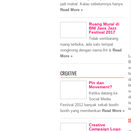
jadi mahal. Kalau sebelumnya hanya
Read More »
Ruang Mural di
BNI Java Jazz
Festival 2017
Tidak sembarang
ruang terbuka, ada satu tempat
nongkrong dengan nama Art &
Read
More »
L
B
s
CREATIVE
h
d
Pin dan
b
Movement?
s
Ketika datang ke
d
Social Media
t
Festival 2012 banyak sekali booth-
t
booth yang memberikan
Read More »
[]
Creative
Campaign Logo