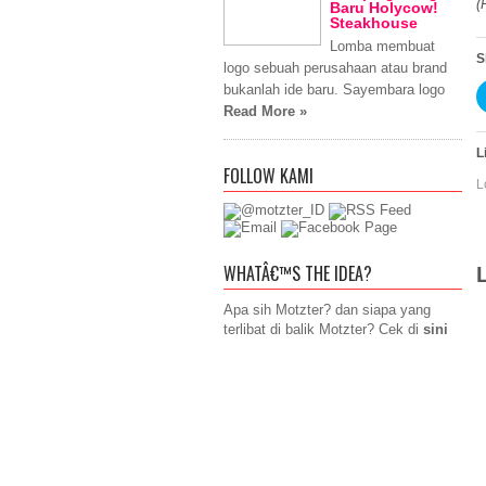
(
Baru Holycow!
Steakhouse
Lomba membuat
S
logo sebuah perusahaan atau brand
bukanlah ide baru. Sayembara logo
Read More »
L
FOLLOW KAMI
L
WHATÂ€™S THE IDEA?
Apa sih Motzter? dan siapa yang
terlibat di balik Motzter? Cek di
sini