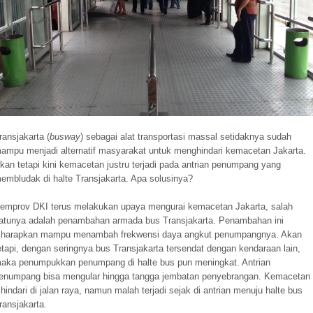
ransjakarta (
busway
) sebagai alat transportasi massal setidaknya sudah
ampu menjadi alternatif masyarakat untuk menghindari kemacetan Jakarta.
kan tetapi kini kemacetan justru terjadi pada antrian penumpang yang
embludak di halte Transjakarta. Apa solusinya?
emprov DKI terus melakukan upaya mengurai kemacetan Jakarta, salah
atunya adalah penambahan armada bus Transjakarta. Penambahan ini
iharapkan mampu menambah frekwensi daya angkut penumpangnya. Akan
etapi, dengan seringnya bus Transjakarta tersendat dengan kendaraan lain,
aka penumpukkan penumpang di halte bus pun meningkat. Antrian
enumpang bisa mengular hingga tangga jembatan penyebrangan. Kemacetan
ihindari di jalan raya, namun malah terjadi sejak di antrian menuju halte bus
ransjakarta.