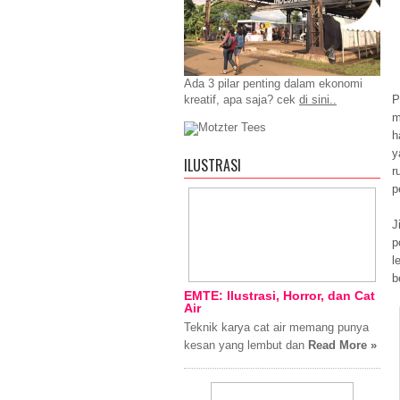
Ada 3 pilar penting dalam ekonomi
kreatif, apa saja? cek
di sini..
P
m
h
y
ILUSTRASI
r
p
J
p
l
b
EMTE: Ilustrasi, Horror, dan Cat
Air
Teknik karya cat air memang punya
kesan yang lembut dan
Read More »