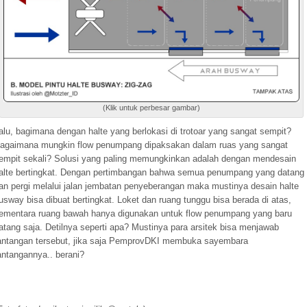
(Klik untuk perbesar gambar)
alu, bagimana dengan halte yang berlokasi di trotoar yang sangat sempit?
agaimana mungkin flow penumpang dipaksakan dalam ruas yang sangat
empit sekali? Solusi yang paling memungkinkan adalah dengan mendesain
alte bertingkat. Dengan pertimbangan bahwa semua penumpang yang datang
an pergi melalui jalan jembatan penyeberangan maka mustinya desain halte
usway bisa dibuat bertingkat. Loket dan ruang tunggu bisa berada di atas,
ementara ruang bawah hanya digunakan untuk flow penumpang yang baru
atang saja. Detilnya seperti apa? Mustinya para arsitek bisa menjawab
antangan tersebut, jika saja PemprovDKI membuka sayembara
antangannya.. berani?