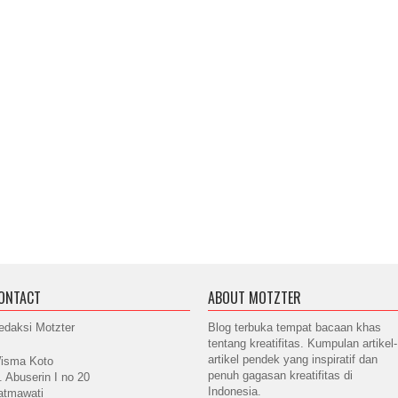
ONTACT
ABOUT MOTZTER
edaksi Motzter
Blog terbuka tempat bacaan khas
tentang kreatifitas. Kumpulan artikel-
artikel pendek yang inspiratif dan
isma Koto
penuh gagasan kreatifitas di
l. Abuserin I no 20
Indonesia.
atmawati