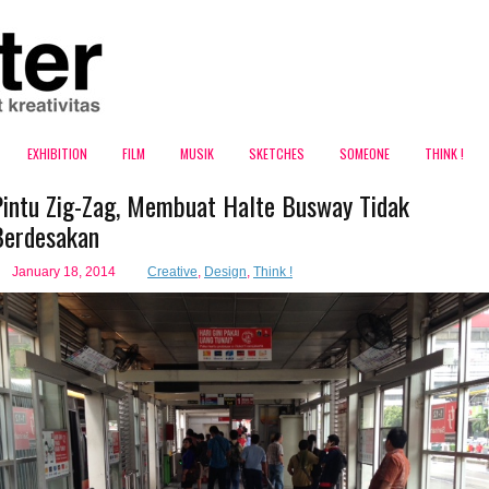
EXHIBITION
FILM
MUSIK
SKETCHES
SOMEONE
THINK !
Pintu Zig-Zag, Membuat Halte Busway Tidak
Berdesakan
January 18, 2014
Creative
,
Design
,
Think !
blog ini