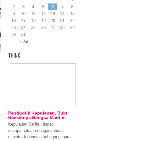
2
3
4
5
6
7
8
9
10
11
12
13
14
15
16
17
18
19
20
21
22
23
24
25
26
27
28
29
30
31
« Jul
THINK !
Penduduk Kepulauan, Bukti
Ramahnya Bangsa Maritim
Kepulauan Seribu, dapat
diumpamakan sebagai sebuah
miniatur Indonesia sebagai negara