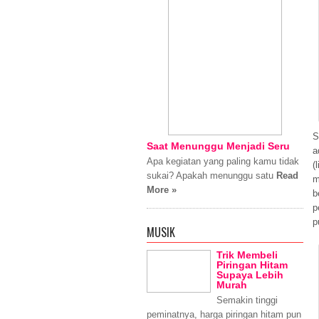
S
Saat Menunggu Menjadi Seru
a
Apa kegiatan yang paling kamu tidak
(
sukai? Apakah menunggu satu
Read
m
More »
b
p
p
MUSIK
Trik Membeli
Piringan Hitam
Supaya Lebih
Murah
Semakin tinggi
peminatnya, harga piringan hitam pun