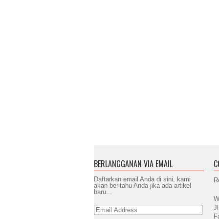
BERLANGGANAN VIA EMAIL
C
Daftarkan email Anda di sini, kami
R
akan beritahu Anda jika ada artikel
baru...
W
J
Email
Address
F