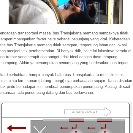
engadaan transportasi massal bus Transjakarta memang nampaknya tidak
empertimbangankan faktor halte sebagai penunjang yang vital. Keberadaan
alte bus Transjakarta memang tidak seragam, tergantung lahan dari lokasi
ang menjadi titik pemberhentian. Di banyak titik, halte ini lokasinya berada di
uas trotoar yang sempit dan sangat tidak ideal dengan daya tampung
enumpang. Akhirnya penumpukan penumpang yang berdesakan pun terjadi.
ika diperhatikan, hampir banyak halte bus Transjakarta itu memiliki letak
osisi pintu kiri - kanan (datang - pergi)-nya berhadapan sejajar. Tanpa disadari
etak pintu berhadapan ini membuat penumpukan penumpang. Apalagi di saat
ersamaan ada penumpang datang dari bus berlawanan.