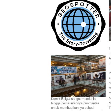
T
m
A
m
P
s
d
t
m
p
Komik Belgia sangat mendunia,
d
hingga pemerintahnya pun pantas
untuk membuatkannya sebuah
T