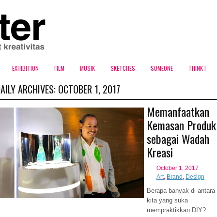
EXHIBITION
FILM
MUSIK
SKETCHES
SOMEONE
THINK !
AILY ARCHIVES:
OCTOBER 1, 2017
Memanfaatkan
Kemasan Produk
sebagai Wadah
Kreasi
October 1, 2017
blog ini
Art
,
Brand
,
Design
Berapa banyak di antara
kita yang suka
mempraktikkan DIY?