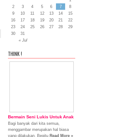
2
3
4
5
6
7
8
9
10
11
12
13
14
15
16
17
18
19
20
21
22
23
24
25
26
27
28
29
30
31
« Jul
THINK !
Bermain Seni Lukis Untuk Anak
Bagi banyak dari kita semua,
menggambar merupakan hal biasa
yang dilakukan. Begitu
Read More »