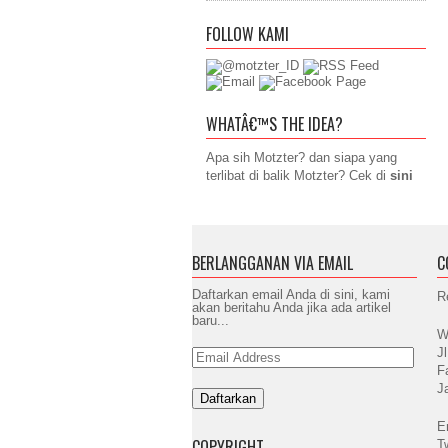
FOLLOW KAMI
WHATÂ€™S THE IDEA?
Apa sih Motzter? dan siapa yang
terlibat di balik Motzter? Cek di
sini
BERLANGGANAN VIA EMAIL
C
Daftarkan email Anda di sini, kami
R
akan beritahu Anda jika ada artikel
baru...
W
J
Email
Address
F
J
E
COPYRIGHT
T