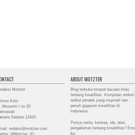
ONTACT
ABOUT MOTZTER
edaksi Motzter
Blog terbuka tempat bacaan khas
tentang kreatifitas. Kumpulan artikel-
artikel pendek yang inspiratif dan
isma Koto
penuh gagasan kreatifitas di
l. Abuserin I no 20
Indonesia.
atmawati
akarta Selatan 12420
Punya cerita, konsep, ide, atau
pengalaman tentang kreatifitas? Ema
mail: redaksi@motzter.com
ke:
witter: @Motzter_ID