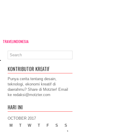
TRAVELINDONESIA
KONTRIBUTOR KREATIF
Punya cerita tentang desain,
teknologi, ekonomi kreatif di
daerahmu? Share di Motzter! Email
ke
redaksi@motzter.com
HARI INI
OCTOBER 2017
M
T
W
T
F
S
S
1