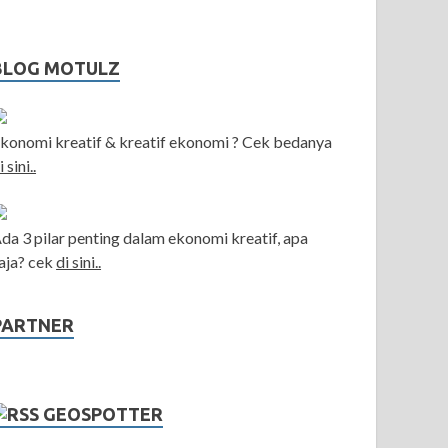
BLOG MOTULZ
konomi kreatif & kreatif ekonomi ? Cek bedanya
i sini..
da 3 pilar penting dalam ekonomi kreatif, apa
aja? cek
di sini..
PARTNER
GEOSPOTTER