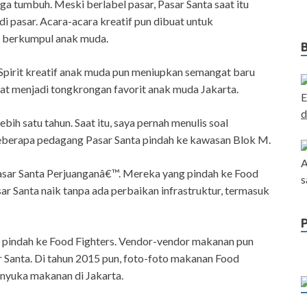
a tumbuh. Meski berlabel pasar, Pasar Santa saat itu
pasar. Acara-acara kreatif pun dibuat untuk
t berkumpul anak muda.
 Spirit kreatif anak muda pun meniupkan semangat baru
pat menjadi tongkrongan favorit anak muda Jakarta.
E
d
bih satu tahun. Saat itu, saya pernah menulis soal
 beberapa pedagang Pasar Santa pindah ke kawasan Blok M.
A
Pasar Santa Perjuanganâ€™. Mereka yang pindah ke Food
s
r Santa naik tanpa ada perbaikan infrastruktur, termasuk
 pindah ke Food Fighters. Vendor-vendor makanan pun
 Santa. Di tahun 2015 pun, foto-foto makanan Food
nyuka makanan di Jakarta.