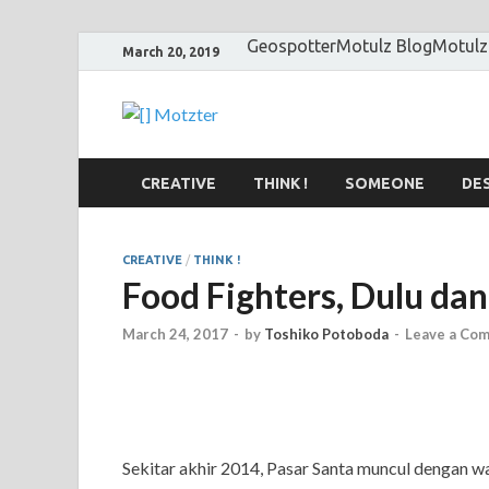
Geospotter
Motulz Blog
Motulz
March 20, 2019
[] Motzter
Cerita Ide Kreatif
CREATIVE
THINK !
SOMEONE
DE
CREATIVE
/
THINK !
Food Fighters, Dulu dan
March 24, 2017
-
by
Toshiko Potoboda
-
Leave a Co
Sekitar akhir 2014, Pasar Santa muncul dengan wa