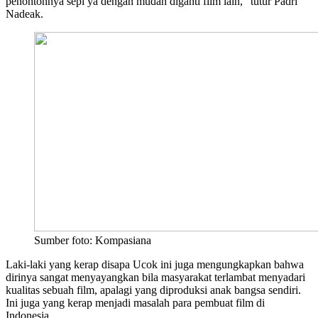
penontonnya sepi ya dengan mudah diganti film lain,” tutur Padri
Nadeak.
Sumber foto: Kompasiana
Laki-laki yang kerap disapa Ucok ini juga mengungkapkan bahwa
dirinya sangat menyayangkan bila masyarakat terlambat menyadari
kualitas sebuah film, apalagi yang diproduksi anak bangsa sendiri.
Ini juga yang kerap menjadi masalah para pembuat film di
Indonesia.