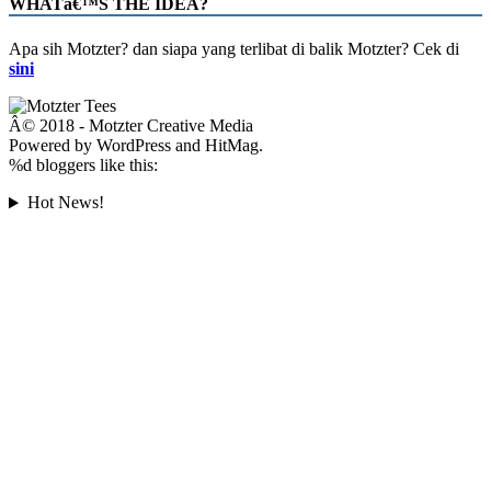
WHATâ€™S THE IDEA?
Apa sih Motzter? dan siapa yang terlibat di balik Motzter? Cek di
sini
Â© 2018 - Motzter Creative Media
Powered by WordPress and HitMag.
%d
bloggers like this:
Hot News!