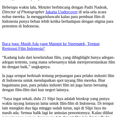
Beberapa waktu lalu, Motzter berbincang dengan Padri Nadeak,
Director of Photographer
Jakarta Undercover
di sela-sela acara
nobar mereka. Ia menggarisbawahi kalau para pembuat film di
Indonesia punya beban lebih ketika berhadapan dengan stigma para
penonton di Indonesia.
Baca juga: Masih Ada yang Mampir ke Sinematek, Tempat
Restorasi Film Indonesia?
“Kadang kala dari keseluruhan film, yang dihighlight hanya adegan-
adegan tertentu, yang mana sebenarnya tidak merepresentasikan film
itu dengan baik,” ungkapnya.
Ia juga sempat berkisah tentang perjuangan para pelaku industri film
di Indonesia untuk mendapatkan spot tayang film mereka. Biar
bagaimana pun, para pelaku industri film ini juga harus bersaing
dengan film-film dari luar negeri lainnya.
“Saya ingat sekali, dulu 21 Slipi Jaya adalah bioskop yang punya
waktu tayang lumayan lama untuk film-film di Indonesia. Di tempat
lain mungkin dua tiga minggu sudah turun, tapi di Slipi Jaya itu
masih ada. Semua balik lagi ke antusias penontonnya. Kalau dilihat