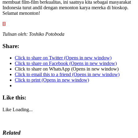
membuat film-film berkualitas, ini saatnya kita sebagai masyarakat
Indonesia turut andil dengan menonton karya mereka di bioskop.
Selamat menonton!
[]
Tulisan oleh: Toshiko Potoboda
Share:
Click to share on Twitter (Opens in new window)
Click to share on Facebook (Opens in new window)
Click to share on WhatsApp (Opens in new window)
Click to email this to a friend (Opens in new window)
Click to print (Opens in new window)
Like this:
Like
Loading...
Related