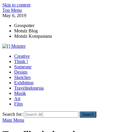
Skip to content
Top Menu
May 6, 2019
Geospotter
Motulz Blog
Motulz Kompasiana
[] Motzter
Cerita Ide Kreatif
Creative
Think !
Someone
Design
Sketches
Exhibition
Travelindonesia
Musik
Art
Film
Search for:
Main Menu