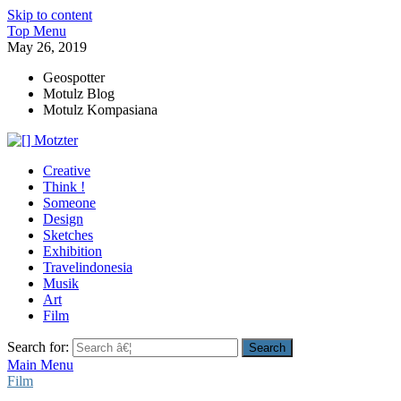
Skip to content
Top Menu
May 26, 2019
Geospotter
Motulz Blog
Motulz Kompasiana
[] Motzter
Cerita Ide Kreatif
Creative
Think !
Someone
Design
Sketches
Exhibition
Travelindonesia
Musik
Art
Film
Search for:
Main Menu
Film