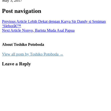
May 5, 2017
Post navigation
Previous Article
Lebih Dekat dengan Karya Sir Dandy si Seniman
‘Sleborâ€™
Next Article
Nonyo, Barista Muda Asal Papua
About Toshiko Potoboda
View all posts by Toshiko Potoboda →
Leave a Reply