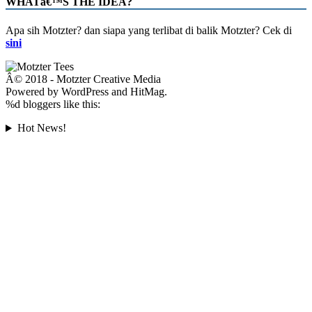
WHATâ€™S THE IDEA?
Apa sih Motzter? dan siapa yang terlibat di balik Motzter? Cek di
sini
Â© 2018 - Motzter Creative Media
Powered by WordPress and HitMag.
%d
bloggers like this:
Hot News!