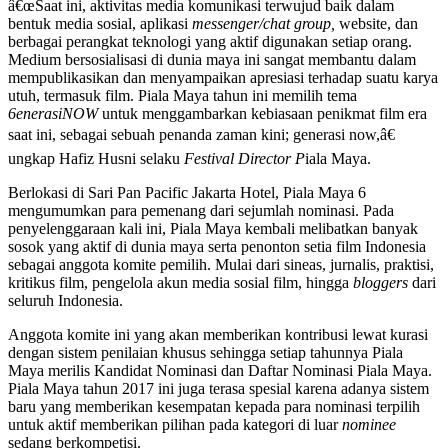
â€œSaat ini, aktivitas media komunikasi terwujud baik dalam
bentuk media sosial, aplikasi
messenger/chat group,
website, dan
berbagai perangkat teknologi yang aktif digunakan setiap orang.
Medium bersosialisasi di dunia maya ini sangat membantu dalam
mempublikasikan dan menyampaikan apresiasi terhadap suatu karya
utuh, termasuk film. Piala Maya tahun ini memilih tema
6enerasiNOW
untuk menggambarkan kebiasaan penikmat film era
saat ini, sebagai sebuah penanda zaman kini; generasi now,â€
ungkap Hafiz Husni selaku
Festival Director P
iala Maya.
Berlokasi di Sari Pan Pacific Jakarta Hotel, Piala Maya 6
mengumumkan para pemenang dari sejumlah nominasi. Pada
penyelenggaraan kali ini, Piala Maya kembali melibatkan banyak
sosok yang aktif di dunia maya serta penonton setia film Indonesia
sebagai anggota komite pemilih. Mulai dari sineas, jurnalis, praktisi,
kritikus film, pengelola akun media sosial film, hingga
bloggers
dari
seluruh Indonesia.
Anggota komite ini yang akan memberikan kontribusi lewat kurasi
dengan sistem penilaian khusus sehingga setiap tahunnya Piala
Maya merilis Kandidat Nominasi dan Daftar Nominasi Piala Maya.
Piala Maya tahun 2017 ini juga terasa spesial karena adanya sistem
baru yang memberikan kesempatan kepada para nominasi terpilih
untuk aktif memberikan pilihan pada kategori di luar
nominee
sedang berkompetisi.