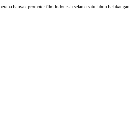
eberapa banyak promoter film Indonesia selama satu tahun belakangan