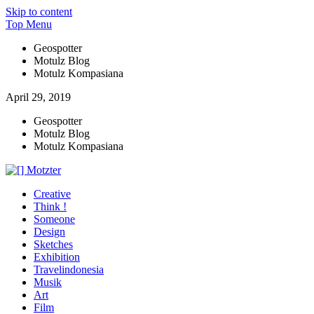
Skip to content
Top Menu
Geospotter
Motulz Blog
Motulz Kompasiana
April 29, 2019
Geospotter
Motulz Blog
Motulz Kompasiana
[] Motzter
Cerita Ide Kreatif
Creative
Think !
Someone
Design
Sketches
Exhibition
Travelindonesia
Musik
Art
Film