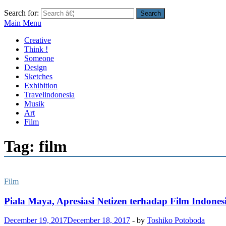
Search for:
Main Menu
Creative
Think !
Someone
Design
Sketches
Exhibition
Travelindonesia
Musik
Art
Film
Tag: film
Film
Piala Maya, Apresiasi Netizen terhadap Film Indones
December 19, 2017
December 18, 2017
-
by
Toshiko Potoboda