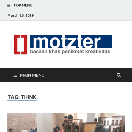
TOP MENU
March 20, 2019
[]
Ceri
Ide
M
Krea
MAIN MENU
TAG: THINK