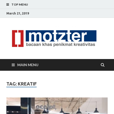
TOP MENU
March 21, 2019
[]
Ceri
Ide
M
Krea
MAIN MENU
TAG: KREATIF